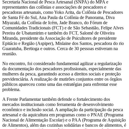
Secretaria Nacional de Pesca Artesanal (SNPA) do MPA e
representantes das colônias e associações de pescadores e
pescadoras artesanais, como Yoko Arita, da Colônia de Pescadores
de Santa Fé do Sul, Ana Paula da Colônia de Panorama, Diva
Miyazaki, da Colônia de Icém, Jade Branco, do Fórum de
Comunidades Tradicionais (FCT) e de São Sebastião, Felipe Alves
Pereira de Ubatumirim e também do FCT, Salomé de Oliveira
Miranda, presidente da Associação de Psicultores de presidente
Epitácio e Região (Aspiper), Mislaine dos Santos, pescadora do rio
Guaratuba, Bertioga e outros. Cerca de 30 pessoas estiveram na
reunião.
No encontro, foi considerado fundamental agilizar a regularização
da documentação dos pescadores profissionais, especialmente das
mulheres da pesca, garantindo acesso a direitos sociais e proteção
previdenciária. A realização de mutirões conjuntos entre os órgãos
públicos apareceu como uma das estratégias para enfrentar esse
problema.
A Frente Parlamentar também defende o fortalecimento dos
mercados institucionais como ferramenta de desenvolvimento
econômico e inclusão social. A ampliação da participação da pesca
artesanal e da aquicultura em programas como o PNAE (Programa
Nacional de Alimentação Escolar) e o PAA (Programa de Aquisição
de Alimentos), além das cozinhas solidárias e bancos de alimentos, é