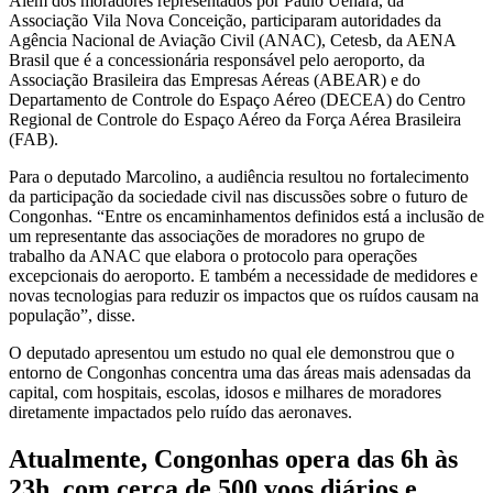
Além dos moradores representados por Paulo Uehara, da
Associação Vila Nova Conceição, participaram autoridades da
Agência Nacional de Aviação Civil (ANAC), Cetesb, da AENA
Brasil que é a concessionária responsável pelo aeroporto, da
Associação Brasileira das Empresas Aéreas (ABEAR) e do
Departamento de Controle do Espaço Aéreo (DECEA) do Centro
Regional de Controle do Espaço Aéreo da Força Aérea Brasileira
(FAB).
Para o deputado Marcolino, a audiência resultou no fortalecimento
da participação da sociedade civil nas discussões sobre o futuro de
Congonhas. “Entre os encaminhamentos definidos está a inclusão de
um representante das associações de moradores no grupo de
trabalho da ANAC que elabora o protocolo para operações
excepcionais do aeroporto. E também a necessidade de medidores e
novas tecnologias para reduzir os impactos que os ruídos causam na
população”, disse.
O deputado apresentou um estudo no qual ele demonstrou que o
entorno de Congonhas concentra uma das áreas mais adensadas da
capital, com hospitais, escolas, idosos e milhares de moradores
diretamente impactados pelo ruído das aeronaves.
Atualmente, Congonhas opera das 6h às
23h, com cerca de 500 voos diários e