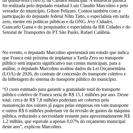
na quinta-feira (14/05), na Câmara Municipal. A audiência pública
foi realizada pelo deputado estadual Luiz Claudio Marcolino e pelo
vereador do município, Gilson Pelizaro. Contou também com a
participação do deputado federal Nilto Tatto, o especialista em tarifa
zero, mestre em políticas públicas e da ONG
Jevy Cidades
,
Giancarlo Gama e do pesquisador e especialista da BR Cidades e do
Setorial de Transportes do PT São Paulo, Rafael Calábria.
No evento, o deputado Marcolino apresentará um estudo que indica
que Franca está próxima de implantar a Tarifa Zero no transporte
público sem impacto significativo nas contas municipais. para a
análise, o deputado Marcolino avaliou dados da Lei Orçamentária
(LOA) de 2026, do contrato de concessão do transporte coletivo e
da bilhetagem do sistema do transporte público do município.
“O custo estimado para garantir a gratuidade total do transporte
público coletivo de Franca seria de R$ 15,1 milhões por ano. Desse
total, cerca de R$ 7,8 milhões poderiam ser cobertos pela
manutenção dos valores já pagos pelas empresas em vale-transporte
e outros R$ 6 milhões poderiam vir da revisão de gastos da máquina
pública, reduzindo a necessidade restante para aproximadamente R$
1,2 milhão, que equivale a apenas 0,07% do orçamento municipal
deste ano”, explicou Marcolino.