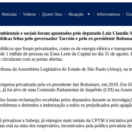
Notícias
Vídeos
Quem Sou
Atuação
Informativos
Co
ambientais e sociais foram apontados pelo deputado Luiz Claudi
blicas feitas pelo governador Tarcísio e pelo ex-presidente Bolson
blicos que foram privatizados, como os de energia elétrica e transpor
a de 1 milhão de pessoas na Zona Leste da Capital no dia 31 de agosto.
 circularam com as portas abertas.
 tribuna da Assembleia Legislativa do Estado de São Paulo (Alesp), na t
 empresa privatizada pelo ex-presidente Jair Bolsonaro, em 2019. Em Sã
o, já foi alvo de uma Comissão Parlamentar de Inquérito (CPI) na Assem
ões foram reclamações recebidas pelos deputados durante as investigaç
roblemas e defendeu a indenização a todos os prejudicados pelo apagão 
á privatizou a Sabesp, já entregou mais ramais da CPTM à iniciativa p
 está na mira dos empresários, incentivados pela política privatista de