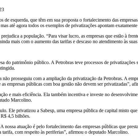
23
os de esquerda, que têm em sua proposta o fortalecimento das empres
 – mas até agora todos os exemplos de privatizações apontam exatamente
prejudica a população. “Para visar lucro, as empresas que estão à frent
er ainda mais com o aumento das tarifas e descaso no atendimento às sua
do patrimônio público. A Petrobras teve processos de privatizações su
tingida.
a não prosseguiu com a ampliação da privatização da Petrobras. A empr
que as empresas públicas com boa gestão não devem ser privatizadas”, a
ção e mais eficiência. Ela também incentiva e investe no desenvolvimen
putado Marcolino.
lo. Ele privatizou a Sabesp, uma empresa pública de capital misto que 
 R$ 4,5 bilhões.
A nossa atuação é pelo fortalecimento das empresas públicas que presta
tarifa, com respeito às periferias”, afirmou o deputado Marcolino.