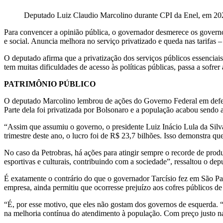
Deputado Luiz Claudio Marcolino durante CPI da Enel, em 20
Para convencer a opinião pública, o governador desmerece os govern
e social. Anuncia melhora no serviço privatizado e queda nas tarifas
O deputado afirma que a privatização dos serviços públicos essenciais 
tem muitas dificuldades de acesso às políticas públicas, passa a sofr
PATRIMÔNIO PÚBLICO
O deputado Marcolino lembrou de ações do Governo Federal em defesa 
Parte dela foi privatizada por Bolsonaro e a população acabou sendo a
“Assim que assumiu o governo, o presidente Luiz Inácio Lula da Silv
trimestre deste ano, o lucro foi de R$ 23,7 bilhões. Isso demonstra 
No caso da Petrobras, há ações para atingir sempre o recorde de produ
esportivas e culturais, contribuindo com a sociedade”, ressaltou o de
É exatamente o contrário do que o governador Tarcísio fez em São Pau
empresa, ainda permitiu que ocorresse prejuízo aos cofres públicos de
“É, por esse motivo, que eles não gostam dos governos de esquerda. “
na melhoria contínua do atendimento à população. Com preço justo na 