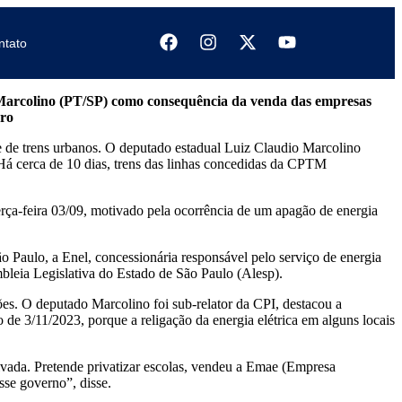
ntato
o Marcolino (PT/SP) como consequência da venda das empresas
aro
te de trens urbanos. O deputado estadual Luiz Claudio Marcolino
 Há cerca de 10 dias, trens das linhas concedidas da CPTM
erça-feira 03/09, motivado pela ocorrência de um apagão de energia
o Paulo, a Enel, concessionária responsável pelo serviço de energia
bleia Legislativa do Estado de São Paulo (Alesp).
ões. O deputado Marcolino foi sub-relator da CPI, destacou a
de 3/11/2023, porque a religação da energia elétrica em alguns locais
rivada. Pretende privatizar escolas, vendeu a Emae (Empresa
sse governo”, disse.