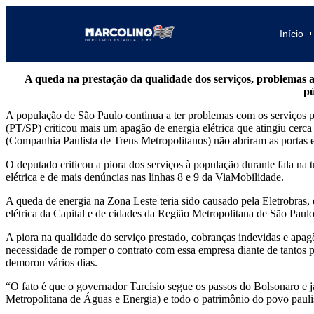
Início
A queda na prestação da qualidade dos serviços, problemas 
pú
A população de São Paulo continua a ter problemas com os serviços pú
(PT/SP) criticou mais um apagão de energia elétrica que atingiu cerc
(Companhia Paulista de Trens Metropolitanos) não abriram as portas e
O deputado criticou a piora dos serviços à população durante fala na
elétrica e de mais denúncias nas linhas 8 e 9 da ViaMobilidade.
A queda de energia na Zona Leste teria sido causado pela Eletrobras,
elétrica da Capital e de cidades da Região Metropolitana de São Paul
A piora na qualidade do serviço prestado, cobranças indevidas e apag
necessidade de romper o contrato com essa empresa diante de tantos p
demorou vários dias.
“O fato é que o governador Tarcísio segue os passos do Bolsonaro e j
Metropolitana de Águas e Energia) e todo o patrimônio do povo paulista