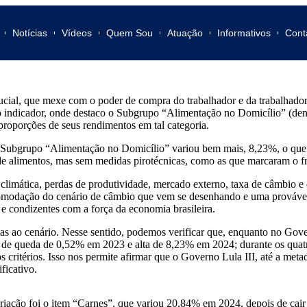
Notícias
Vídeos
Quem Sou
Atuação
Informativos
Cont
ucial, que mexe com o poder de compra do trabalhador e da trabalhadora
o indicador, onde destaco o Subgrupo “Alimentação no Domicílio” (den
roporções de seus rendimentos em tal categoria.
 Subgrupo “Alimentação no Domicílio” variou bem mais, 8,23%, o que 
o de alimentos, mas sem medidas pirotécnicas, como as que marcaram o f
 climática, perdas de produtividade, mercado externo, taxa de câmbio 
omodação do cenário de câmbio que vem se desenhando e uma provável m
 e condizentes com a força da economia brasileira.
s ao cenário. Nesse sentido, podemos verificar que, enquanto no Gove
o de queda de 0,52% em 2023 e alta de 8,23% em 2024; durante os quatr
ritérios. Isso nos permite afirmar que o Governo Lula III, até a meta
ficativo.
ariação foi o item “Carnes”, que variou 20,84% em 2024, depois de ca