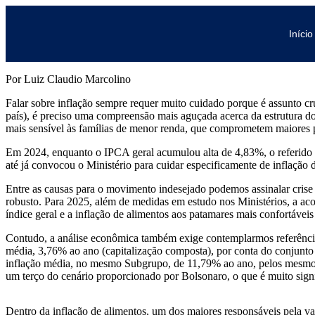
Início
Por Luiz Claudio Marcolino
Falar sobre inflação sempre requer muito cuidado porque é assunto cr
país), é preciso uma compreensão mais aguçada acerca da estrutura d
mais sensível às famílias de menor renda, que comprometem maiores p
Em 2024, enquanto o IPCA geral acumulou alta de 4,83%, o referido
até já convocou o Ministério para cuidar especificamente de inflaçã
Entre as causas para o movimento indesejado podemos assinalar crise
robusto. Para 2025, além de medidas em estudo nos Ministérios, a ac
índice geral e a inflação de alimentos aos patamares mais confortáveis
Contudo, a análise econômica também exige contemplarmos referência
média, 3,76% ao ano (capitalização composta), por conta do conjunt
inflação média, no mesmo Subgrupo, de 11,79% ao ano, pelos mesmos c
um terço do cenário proporcionado por Bolsonaro, o que é muito signi
Dentro da inflação de alimentos, um dos maiores responsáveis pela v