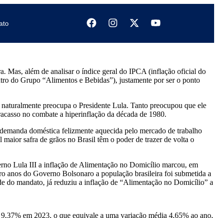
ato
. Mas, além de analisar o índice geral do IPCA (inflação oficial do
tro do Grupo “Alimentos e Bebidas”), justamente por ser o ponto
naturalmente preocupa o Presidente Lula. Tanto preocupou que ele
racasso no combate a hiperinflação da década de 1980.
e demanda doméstica felizmente aquecida pelo mercado de trabalho
aior safra de grãos no Brasil têm o poder de trazer de volta o
rno Lula III a inflação de Alimentação no Domicílio marcou, em
o anos do Governo Bolsonaro a população brasileira foi submetida a
de do mandato, já reduziu a inflação de “Alimentação no Domicílio” a
ir 9,37% em 2023, o que equivale a uma variação média 4,65% ao ano,