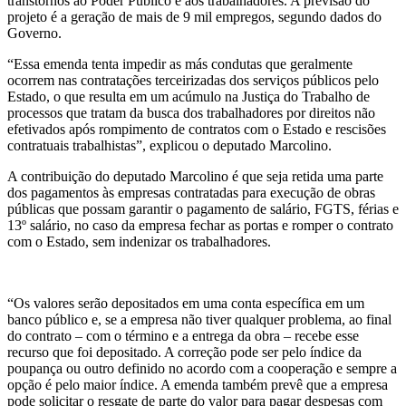
transtornos ao Poder Público e aos trabalhadores. A previsão do
projeto é a geração de mais de 9 mil empregos, segundo dados do
Governo.
“Essa emenda tenta impedir as más condutas que geralmente
ocorrem nas contratações terceirizadas dos serviços públicos pelo
Estado, o que resulta em um acúmulo na Justiça do Trabalho de
processos que tratam da busca dos trabalhadores por direitos não
efetivados após rompimento de contratos com o Estado e rescisões
contratuais trabalhistas”, explicou o deputado Marcolino.
A contribuição do deputado Marcolino é que seja retida uma parte
dos pagamentos às empresas contratadas para execução de obras
públicas que possam garantir o pagamento de salário, FGTS, férias e
13º salário, no caso da empresa fechar as portas e romper o contrato
com o Estado, sem indenizar os trabalhadores.
“Os valores serão depositados em uma conta específica em um
banco público e, se a empresa não tiver qualquer problema, ao final
do contrato – com o término e a entrega da obra – recebe esse
recurso que foi depositado. A correção pode ser pelo índice da
poupança ou outro definido no acordo com a cooperação e sempre a
opção é pelo maior índice. A emenda também prevê que a empresa
pode solicitar o resgate de parte do valor para pagar despesas com