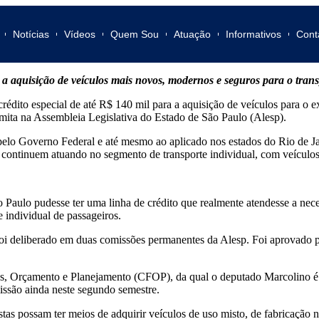
Notícias
Vídeos
Quem Sou
Atuação
Informativos
Cont
e a aquisição de veículos mais novos, modernos e seguros para o trans
édito especial de até R$ 140 mil para a aquisição de veículos para o e
mita na Assembleia Legislativa do Estado de São Paulo (Alesp).
 pelo Governo Federal e até mesmo ao aplicado nos estados do Rio de Ja
 que continuem atuando no segmento de transporte individual, com veícu
aulo pudesse ter uma linha de crédito que realmente atendesse a necess
e individual de passageiros.
foi deliberado em duas comissões permanentes da Alesp. Foi aprovado 
s, Orçamento e Planejamento (CFOP), da qual o deputado Marcolino é vi
missão ainda neste segundo semestre.
tas possam ter meios de adquirir veículos de uso misto, de fabricação n