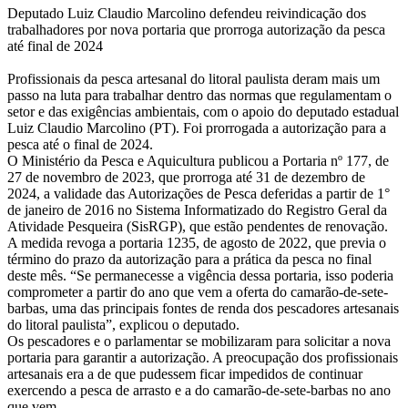
Deputado Luiz Claudio Marcolino defendeu reivindicação dos
trabalhadores por nova portaria que prorroga autorização da pesca
até final de 2024
Profissionais da pesca artesanal do litoral paulista deram mais um
passo na luta para trabalhar dentro das normas que regulamentam o
setor e das exigências ambientais, com o apoio do deputado estadual
Luiz Claudio Marcolino (PT). Foi prorrogada a autorização para a
pesca até o final de 2024.
O Ministério da Pesca e Aquicultura publicou a Portaria nº 177, de
27 de novembro de 2023, que prorroga até 31 de dezembro de
2024, a validade das Autorizações de Pesca deferidas a partir de 1°
de janeiro de 2016 no Sistema Informatizado do Registro Geral da
Atividade Pesqueira (SisRGP), que estão pendentes de renovação.
A medida revoga a portaria 1235, de agosto de 2022, que previa o
término do prazo da autorização para a prática da pesca no final
deste mês. “Se permanecesse a vigência dessa portaria, isso poderia
comprometer a partir do ano que vem a oferta do camarão-de-sete-
barbas, uma das principais fontes de renda dos pescadores artesanais
do litoral paulista”, explicou o deputado.
Os pescadores e o parlamentar se mobilizaram para solicitar a nova
portaria para garantir a autorização. A preocupação dos profissionais
artesanais era a de que pudessem ficar impedidos de continuar
exercendo a pesca de arrasto e a do camarão-de-sete-barbas no ano
que vem.