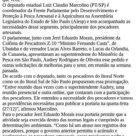
O deputado estadual Luiz Claudio Marcolino (PT/SP) é
coordenador da Frente Parlamentar pelo Desenvolvimento e
Proteção à Pesca Artesanal e à Aquicultura na Assembleia
Legislativa do Estado de São Paulo (Alesp) e tem acompanhado as
necessidades desse segmento, principalmente dos pescadores
artesanais.
O parlamentar, junto com Jerri Eduardo Morais, presidente da
Colônia de Pescadores Z-10 “Ministro Fernando Casta”, de
Ubatuba e do vereador Lucas Alves Barreto, o Lucas da Orlandia,
de Cananeia, apresentaram ao superintendente do Ministério da
Pesca em São Paulo, Audrey Rodrigues de Oliveira esse pedido e
outras solicitações de melhorias para o setor, em reunião na semana
passada.
De acordo com o deputado, tanto os pescadores do litoral Norte
como os do litoral Sul de São Paulo propuseram essa prorrogação.
“Estive reunido duas vezes com o superintendente Audrey, uma
reunião presencial e outra online, que contaram com a participação
dos pescadores. Ele entendeu a necessidade dos pescadores e tomou
as providências necessárias para publicar a portaria na quarta-feira
(27/12)”, afirmou Marcolino.
Para o pescador Jerri Eduardo Morais essa portaria permite que a
atividade seja exercida dentro das normas legais e cumprindo as
determinações ambientais. “Como há um atraso nos registros dos
pescadores, porque o governo anterior permitiu o acúmulo e