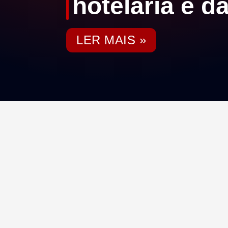
hotelaria e d
LER MAIS »