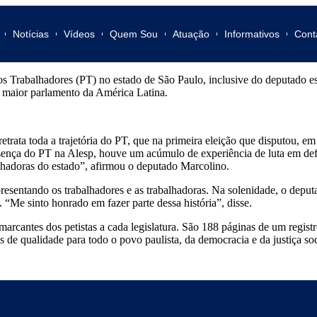
Notícias
Vídeos
Quem Sou
Atuação
Informativos
Cont
o dos Trabalhadores (PT) no estado de São Paulo, inclusive do deputado 
 maior parlamento da América Latina.
 retrata toda a trajetória do PT, que na primeira eleição que disputou, 
esença do PT na Alesp, houve um acúmulo de experiência de luta em defe
alhadoras do estado”, afirmou o deputado Marcolino.
resentando os trabalhadores e as trabalhadoras. Na solenidade, o dep
“Me sinto honrado em fazer parte dessa história”, disse.
marcantes dos petistas a cada legislatura. São 188 páginas de um registr
os de qualidade para todo o povo paulista, da democracia e da justiça soc