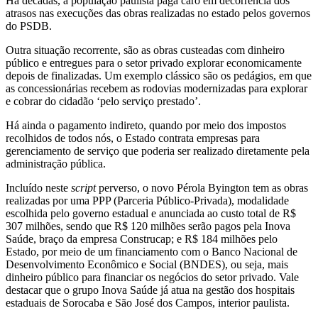
Há décadas, a população paulista paga caro em decorrência dos
atrasos nas execuções das obras realizadas no estado pelos governos
do PSDB.
Outra situação recorrente, são as obras custeadas com dinheiro
público e entregues para o setor privado explorar economicamente
depois de finalizadas. Um exemplo clássico são os pedágios, em que
as concessionárias recebem as rodovias modernizadas para explorar
e cobrar do cidadão ‘pelo serviço prestado’.
Há ainda o pagamento indireto, quando por meio dos impostos
recolhidos de todos nós, o Estado contrata empresas para
gerenciamento de serviço que poderia ser realizado diretamente pela
administração pública.
Incluído neste
script
perverso, o novo Pérola Byington tem as obras
realizadas por uma PPP (Parceria Público-Privada), modalidade
escolhida pelo governo estadual e anunciada ao custo total de R$
307 milhões, sendo que R$ 120 milhões serão pagos pela Inova
Saúde, braço da empresa Construcap; e R$ 184 milhões pelo
Estado, por meio de um financiamento com o Banco Nacional de
Desenvolvimento Econômico e Social (BNDES), ou seja, mais
dinheiro público para financiar os negócios do setor privado. Vale
destacar que o grupo Inova Saúde já atua na gestão dos hospitais
estaduais de Sorocaba e São José dos Campos, interior paulista.