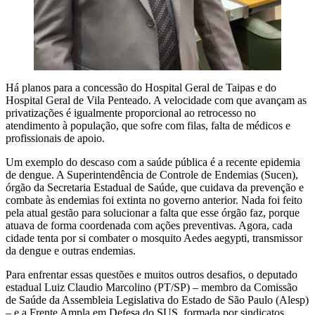
Há planos para a concessão do Hospital Geral de Taipas e do
Hospital Geral de Vila Penteado. A velocidade com que avançam as
privatizações é igualmente proporcional ao retrocesso no
atendimento à população, que sofre com filas, falta de médicos e
profissionais de apoio.
Um exemplo do descaso com a saúde pública é a recente epidemia
de dengue. A Superintendência de Controle de Endemias (Sucen),
órgão da Secretaria Estadual de Saúde, que cuidava da prevenção e
combate às endemias foi extinta no governo anterior. Nada foi feito
pela atual gestão para solucionar a falta que esse órgão faz, porque
atuava de forma coordenada com ações preventivas. Agora, cada
cidade tenta por si combater o mosquito Aedes aegypti, transmissor
da dengue e outras endemias.
Para enfrentar essas questões e muitos outros desafios, o deputado
estadual Luiz Claudio Marcolino (PT/SP) – membro da Comissão
de Saúde da Assembleia Legislativa do Estado de São Paulo (Alesp)
– e a Frente Ampla em Defesa do SUS, formada por sindicatos,