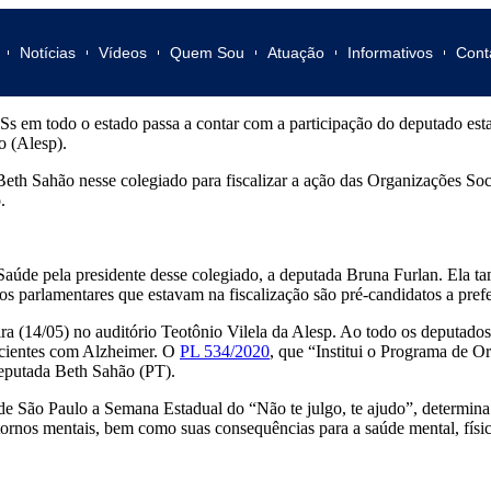
Notícias
Vídeos
Quem Sou
Atuação
Informativos
Cont
 em todo o estado passa a contar com a participação do deputado est
o (Alesp).
 Beth Sahão nesse colegiado para fiscalizar a ação das Organizações S
.
 Saúde pela presidente desse colegiado, a deputada Bruna Furlan. Ela 
parlamentares que estavam na fiscalização são pré-candidatos a prefei
a (14/05) no auditório Teotônio Vilela da Alesp. Ao todo os deputados 
pacientes com Alzheimer. O
PL 534/2020
, que “Institui o Programa de O
eputada Beth Sahão (PT).
o de São Paulo a Semana Estadual do “Não te julgo, te ajudo”, determin
tornos mentais, bem como suas consequências para a saúde mental, físi