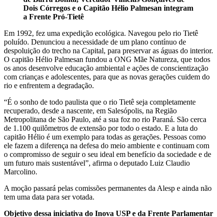
Dois Córregos e o Capitão Hélio Palmesan integram
a Frente Pró-Tietê
Em 1992, fez uma expedição ecológica. Navegou pelo rio Tietê
poluído. Denunciou a necessidade de um plano contínuo de
despoluição do trecho na Capital, para preservar as águas do interior.
O capitão Hélio Palmesan fundou a ONG Mãe Natureza, que todos
os anos desenvolve educação ambiental e ações de conscientização
com crianças e adolescentes, para que as novas gerações cuidem do
rio e enfrentem a degradação.
“É o sonho de todo paulista que o rio Tietê seja completamente
recuperado, desde a nascente, em Salesópolis, na Região
Metropolitana de São Paulo, até a sua foz no rio Paraná. São cerca
de 1.100 quilômetros de extensão por todo o estado. E a luta do
capitão Hélio é um exemplo para todas as gerações. Pessoas como
ele fazem a diferença na defesa do meio ambiente e continuam com
o compromisso de seguir o seu ideal em benefício da sociedade e de
um futuro mais sustentável”, afirma o deputado Luiz Claudio
Marcolino.
A moção passará pelas comissões permanentes da Alesp e ainda não
tem uma data para ser votada.
Objetivo dessa iniciativa do Inova USP e da Frente Parlamentar