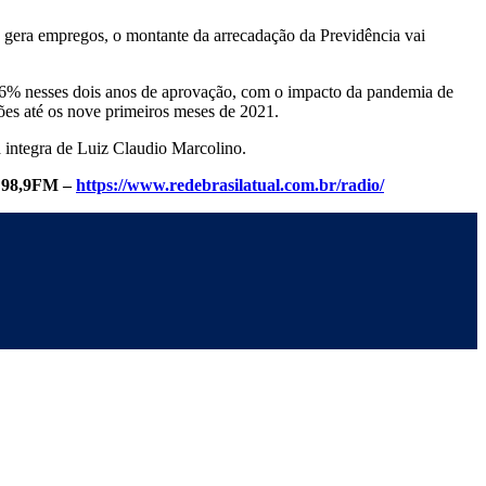
era empregos, o montante da arrecadação da Previdência vai
,6% nesses dois anos de aprovação, com o impacto da pandemia de
hões até os nove primeiros meses de 2021.
a integra de Luiz Claudio Marcolino.
l 98,9FM –
https://www.redebrasilatual.com.br/radio/