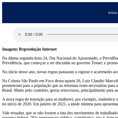
Início
Imagem: Reprodução Internet
Na última segunda-feira 24, Dia Nacional do Aposentado, a Previdên
Previdência, que começou a ser discutida no governo Temer; e promov
No início desse ano, novas regras passaram a vigorar e acarretarão ao
Na Coluna São Paulo em Foco dessa quarta 26, Luiz Claudio Marcolino
prometeram para a população que as reformas eram necessárias para 
Brasil. Muito pelo contrário, gerou retrocessos, principalmente para a
A nova regra de transição para as mulheres, por exemplo, estabelece
no início de 2020. Em janeiro de 2021, a idade mínima para aposent
Vale ressaltar, que se não fossem a luta dos movimentos de trabalhado
governo federal. “Ela permaneceu pública, contributiva, isto é, hoje 