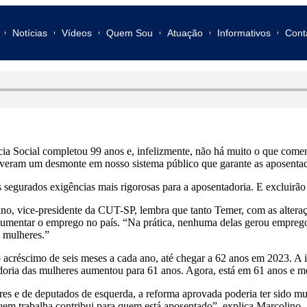
Notícias
Vídeos
Quem Sou
Atuação
Informativos
Cont
cia Social completou 99 anos e, infelizmente, não há muito o que com
eram um desmonte em nosso sistema público que garante as aposentador
s segurados exigências mais rigorosas para a aposentadoria. E excluirã
, vice-presidente da CUT-SP, lembra que tanto Temer, com as alteraçõ
aumentar o emprego no país. “Na prática, nenhuma delas gerou emprego
s mulheres.”
 o acréscimo de seis meses a cada ano, até chegar a 62 anos em 2023. 
adoria das mulheres aumentou para 61 anos. Agora, está em 61 anos e 
res e de deputados de esquerda, a reforma aprovada poderia ter sido mui
quem trabalha contribui para quem está aposentado”, explica Marcolino.