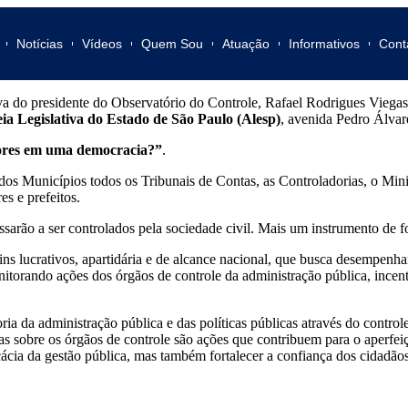
Notícias
Vídeos
Quem Sou
Atuação
Informativos
Cont
a do presidente do Observatório do Controle, Rafael Rodrigues Viegas 
ia Legislativa do Estado de São Paulo (Alesp)
, avenida Pedro Álva
ores em uma democracia?”
.
os Municípios todos os Tribunais de Contas, as Controladorias, o Minis
es e prefeitos.
sarão a ser controlados pela sociedade civil. Mais um instrumento de f
ins lucrativos, apartidária e de alcance nacional, que busca desempen
nitorando ações dos órgãos de controle da administração pública, incent
da administração pública e das políticas públicas através do controle so
ras sobre os órgãos de controle são ações que contribuem para o aperfe
ácia da gestão pública, mas também fortalecer a confiança dos cidadãos 