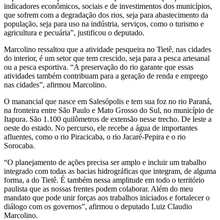
indicadores econômicos, sociais e de investimentos dos municípios,
que sofrem com a degradação dos rios, seja para abastecimento da
população, seja para uso na indústria, serviços, como o turismo e
agricultura e pecuária”, justificou o deputado.
Marcolino ressaltou que a atividade pesqueira no Tietê, nas cidades
do interior, é um setor que tem crescido, seja para a pesca artesanal
ou a pesca esportiva. “A preservação do rio garante que essas
atividades também contribuam para a geração de renda e emprego
nas cidades”, afirmou Marcolino.
O manancial que nasce em Salesópolis e tem sua foz no rio Paraná,
na fronteira entre São Paulo e Mato Grosso do Sul, no município de
Itapura. São 1.100 quilômetros de extensão nesse trecho. De leste a
oeste do estado. No percurso, ele recebe a água de importantes
afluentes, como o rio Piracicaba, o rio Jacaré-Pepira e o rio
Sorocaba.
“O planejamento de ações precisa ser amplo e incluir um trabalho
integrado com todas as bacias hidrográficas que integram, de alguma
forma, a do Tietê. É também nessa amplitude em todo o território
paulista que as nossas frentes podem colaborar. Além do meu
mandato que pode unir forças aos trabalhos iniciados e fortalecer o
diálogo com os governos”, afirmou o deputado Luiz Claudio
Marcolino.