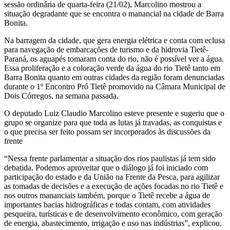
sessão ordinária de quarta-feira (21/02), Marcolino mostrou a
situação degradante que se encontra o manancial na cidade de Barra
Bonita.
Na barragem da cidade, que gera energia elétrica e conta com eclusa
para navegação de embarcações de turismo e da hidrovia Tietê-
Paraná, os aguapés tomaram conta do rio, não é possível ver a água.
Essa proliferação e a coloração verde da água do rio Tietê tanto em
Barra Bonita quanto em outras cidades da região foram denunciadas
durante o 1º Encontro Pró Tietê promovido na Câmara Municipal de
Dois Córregos, na semana passada.
O deputado Luiz Claudio Marcolino esteve presente e sugeriu que o
grupo se organize para que toda as lutas já travadas, as conquistas e
o que precisa ser feito possam ser incorporados às discussões da
frente
“Nessa frente parlamentar a situação dos rios paulistas já tem sido
debatida. Podemos aproveitar que o diálogo já foi iniciado com
participação do estado e da União na Frente da Pesca, para agilizar
as tomadas de decisões e a execução de ações focadas no rio Tietê e
nos outros mananciais também, porque o Tietê recebe a água de
importantes bacias hidrográficas e todas contam, com atividades
pesqueira, turísticas e de desenvolvimento econômico, com geração
de energia, abastecimento, irrigação e uso nas indústrias”, explicou.