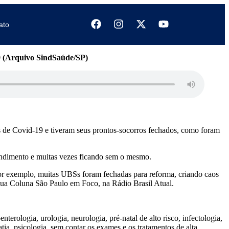
ato
19 (Arquivo SindSaúde/SP)
es de Covid-19 e tiveram seus prontos-socorros fechados, como foram
endimento e muitas vezes ficando sem o mesmo.
or exemplo, muitas UBSs foram fechadas para reforma, criando caos
sua Coluna São Paulo em Foco, na Rádio Brasil Atual.
erologia, urologia, neurologia, pré-natal de alto risco, infectologia,
atia, psicologia, sem contar os exames e os tratamentos de alta