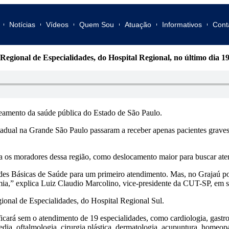
Notícias
Vídeos
Quem Sou
Atuação
Informativos
Cont
egional de Especialidades, do Hospital Regional, no último dia 
teamento da saúde pública do Estado de São Paulo.
estadual na Grande São Paulo passaram a receber apenas pacientes grav
ara os moradores dessa região, como deslocamento maior para buscar at
ades Básicas de Saúde para um primeiro atendimento. Mas, no Grajaú p
mia,” explica Luiz Claudio Marcolino, vice-presidente da CUT-SP, em 
onal de Especialidades, do Hospital Regional Sul.
ará sem o atendimento de 19 especialidades, como cardiologia, gastroent
opedia, oftalmologia, cirurgia plástica, dermatologia, acupuntura, homeop