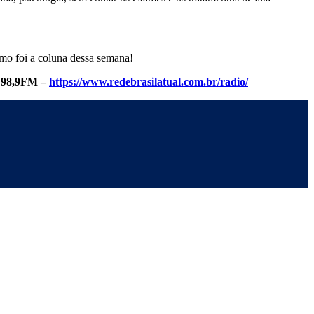
omo foi a coluna dessa semana!
l 98,9FM –
https://www.redebrasilatual.com.br/radio/