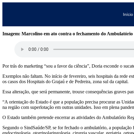
Início
Imagem: Marcolino em ato contra o fechamento do Ambulatório R
Por trás do marketing “sou a favor da ciência”, Doria esconde o suca
Exemplos não faltam. No início de fevereiro, seis hospitais da rede 
os casos dos Hospitais do Grajaú e de Pedreira, zona sul da capital.
Essa alteração, que será permanente, trouxe consequências graves p
“A orientação do Estado é que a população precisa procurar as Unid
na região com superlotação em outras unidades. Isso em plena pande
O Estado também pretende encerrar as atividades do Ambulatório Regi
Segundo o SindSaúde/SP, se for fechado o ambulatório, a população fic
endocrinologia, otorrinolaringologia, cirurgia vascular, geriatria, ort