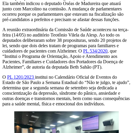
Ela também indicou o deputado Oséas de Madureira que atuará
junto com Marcolino na comissão. A mudança de parlamentares
ocorreu porque os parlamentares que estavam na fiscalização são
pré-candidatos a prefeitos e precisam se afastar dessas funções.
A reunião extraordinária da Comissão de Saúde aconteceu na terça-
feira (14/05) no auditório Teotônio Vilela da Alesp. Ao todo os
deputados deliberaram sobre 38 proposituras, sendo 20 projetos de
lei, sendo que dois deles tratam de programas para familiares e
cuidadores de pacientes com Alzheimer. O
PL 534/2020
, que
“Institui o Programa de Orientação, Apoio e Atendimento aos
Pacientes, Familiares e Cuidadores dos Portadores da Doença de
Alzheimer”, de autoria da deputada Beth Sahão (PT).
O
PL 1201/2023
institui no Calendário Oficial de Eventos do
Estado de São Paulo a Semana Estadual do “Não te julgo, te ajudo”,
determina que a segunda semana de setembro seja dedicada a
conscientização da depressão, síndrome do pânico, ansiedade e
outras doenças e transtornos mentais, bem como suas consequências
para a saúde mental, física e emocional dos indivíduos.