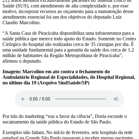
212 leitos atendem exclusivamente pacientes do Sistema Único de
Saúde (SUS), com atendimento de alta complexidade e, por esse
motivo, incorporar recursos ao orçamento para a manutenção desse
atendimento essencial foi um dos objetivos do deputado Luiz
Claudio Marcolino.
“A Santa Casa de Piracicaba disponibiliza uma infraestrutura para a
saúde pública que merece todo apoio do Estado. Somente no Centro
Cirúrgico do hospital são realizadas cerca de 35 cirurgias por dia. É
uma unidade fundamental para a garantia da saúde dos cerca de 1,2
milhão de habitantes da Região Metropolitana de Piracicaba”,
afirmou o deputado.
Imagem: Marcolino em ato contra o fechamento do
Ambulatório Regional de Especialidades, do Hospital Regional,
no último dia 19 (Arquivo SindSaúde/SP)
Por trás do marketing “sou a favor da ciência”, Doria esconde o
sucateamento da saúde pública do Estado de São Paulo.
Exemplos não faltam. No início de fevereiro, seis hospitais da rede
estadual na Grande São Paulo passaram a receber apenas pacientes