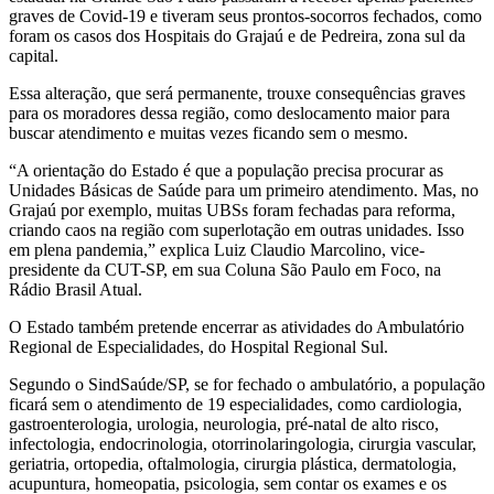
graves de Covid-19 e tiveram seus prontos-socorros fechados, como
foram os casos dos Hospitais do Grajaú e de Pedreira, zona sul da
capital.
Essa alteração, que será permanente, trouxe consequências graves
para os moradores dessa região, como deslocamento maior para
buscar atendimento e muitas vezes ficando sem o mesmo.
“A orientação do Estado é que a população precisa procurar as
Unidades Básicas de Saúde para um primeiro atendimento. Mas, no
Grajaú por exemplo, muitas UBSs foram fechadas para reforma,
criando caos na região com superlotação em outras unidades. Isso
em plena pandemia,” explica Luiz Claudio Marcolino, vice-
presidente da CUT-SP, em sua Coluna São Paulo em Foco, na
Rádio Brasil Atual.
O Estado também pretende encerrar as atividades do Ambulatório
Regional de Especialidades, do Hospital Regional Sul.
Segundo o SindSaúde/SP, se for fechado o ambulatório, a população
ficará sem o atendimento de 19 especialidades, como cardiologia,
gastroenterologia, urologia, neurologia, pré-natal de alto risco,
infectologia, endocrinologia, otorrinolaringologia, cirurgia vascular,
geriatria, ortopedia, oftalmologia, cirurgia plástica, dermatologia,
acupuntura, homeopatia, psicologia, sem contar os exames e os