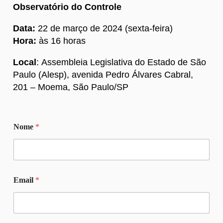
Observatório do Controle
Data:
22 de março de 2024 (sexta-feira)
Hora:
às 16 horas
Local
: Assembleia Legislativa do Estado de São
Paulo (Alesp), avenida Pedro Álvares Cabral,
201 – Moema, São Paulo/SP
E
Nome
*
m
a
i
l
E
m
Email
*
a
i
l
N