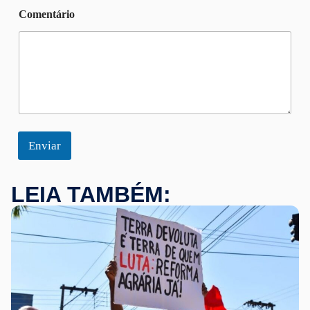
o
m
Comentário
e
Enviar
LEIA TAMBÉM: