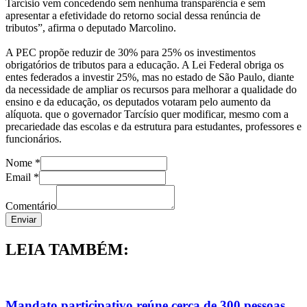
Tarcísio vem concedendo sem nenhuma transparência e sem
apresentar a efetividade do retorno social dessa renúncia de
tributos”, afirma o deputado Marcolino.
A PEC propõe reduzir de 30% para 25% os investimentos
obrigatórios de tributos para a educação. A Lei Federal obriga os
entes federados a investir 25%, mas no estado de São Paulo, diante
da necessidade de ampliar os recursos para melhorar a qualidade do
ensino e da educação, os deputados votaram pelo aumento da
alíquota. que o governador Tarcísio quer modificar, mesmo com a
precariedade das escolas e da estrutura para estudantes, professores e
funcionários.
Nome
*
Comentário
Email
*
Nome
Email
Comentário
Enviar
LEIA TAMBÉM:
Mandato participativo reúne cerca de 300 pessoas