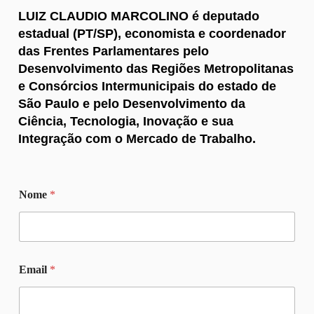
LUIZ CLAUDIO MARCOLINO é deputado
estadual (PT/SP), economista e coordenador
das Frentes Parlamentares pelo
Desenvolvimento das Regiões Metropolitanas
e Consórcios Intermunicipais do estado de
São Paulo e pelo Desenvolvimento da
Ciência, Tecnologia, Inovação e sua
Integração com o Mercado de Trabalho.
Nome
*
N
Email
*
o
m
e
C