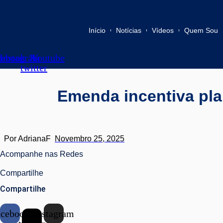
Início
Notícias
Vídeos
Quem Sou
cebook
Instagram
X-
Youtube
twitter
Emenda incentiva pla
Por
AdrianaF
Novembro 25, 2025
Acompanhe nas Redes
Compartilhe
Compartilhe
acebook
X-
Instagram