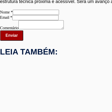
estrutura técnica próxima e acessível. Será um avanço a
Comentário
Nome
*
Email
Email
*
Nome
Comentário
Enviar
LEIA TAMBÉM: