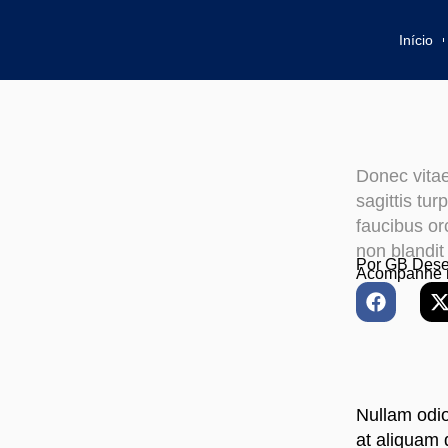
Início
Donec vitae
sagittis tu
faucibus orc
non blandit
Por
GB Dese
Acompanhe 
Nullam odi
at aliquam 