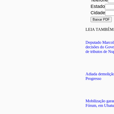
E-
Telefone
mail
Estado
Cidade
Cidade
Baixar PDF
LEIA TAMBÉM
Deputado Marcoli
decisões do Gove
de tributos de N
Adiada demoliçã
Progresso
Mobilização gara
Fórum, em Ubat