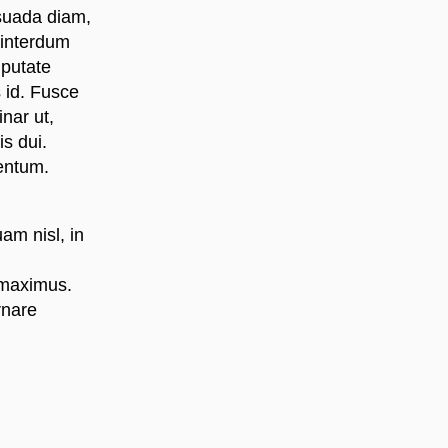
suada diam,
i interdum
lputate
 id. Fusce
nar ut,
is dui.
mentum.
uam nisl, in
 maximus.
rnare