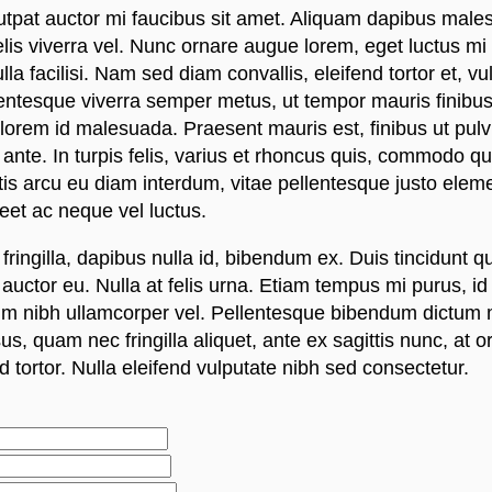
tpat auctor mi faucibus sit amet. Aliquam dapibus male
 felis viverra vel. Nunc ornare augue lorem, eget luctus m
lla facilisi. Nam sed diam convallis, eleifend tortor et, vu
lentesque viverra semper metus, ut tempor mauris finibus
 lorem id malesuada. Praesent mauris est, finibus ut pulvi
 ante. In turpis felis, varius et rhoncus quis, commodo qu
tis arcu eu diam interdum, vitae pellentesque justo ele
eet ac neque vel luctus.
 fringilla, dapibus nulla id, bibendum ex. Duis tincidunt q
 auctor eu. Nulla at felis urna. Etiam tempus mi purus, id
m nibh ullamcorper vel. Pellentesque bibendum dictum
us, quam nec fringilla aliquet, ante ex sagittis nunc, at o
d tortor. Nulla eleifend vulputate nibh sed consectetur.