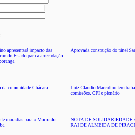
:
no apresentará impacto das
Aprovada construção do túnel Sa
rno do Estado para a arrecadação
uporanga
o da comunidade Chácara
Luiz Claudio Marcolino tem traba
comissões, CPI e plenário
nte moradias para o Morro do
NOTA DE SOLIDARIEDADE
uba
RAI DE ALMEIDA DE PIRAC