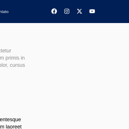
ntato
tetur
um primis in
olor, cursus
lentesque
um laoreet