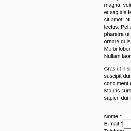
magna, volu
et sagittis
sit amet. Nu
lectus. Pel
pharetra ut
ornare quis
Morbi lobor
Nullam laor
Cras ut nisi
suscipit dui
condimentu
Mauris curs
sapien dui i
Nome
*
Estado
E-mail
*