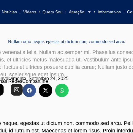
Notícias
Vídeos
Quem Sou
Atuação
Informativos
Co
Nullam odio neque, egestas ut dictum non, commodo sed arcu.
 venenatis felis. Nullam ac semper mi. Phasellus consec
rpis, et ultricies metus malesuada ut. Vestibulum ante ips
i luctus et ultrices posuere cubilia curae; Nullam justo d
 eu, scelerisque eget ipsum.
nvolvimento
Setembro 24, 2025
nas Redes
Compartilhe
o neque, egestas ut dictum non, commodo sed arcu. Pel
dui, id rutrum est. Maecenas et lorem risus. Proin interd