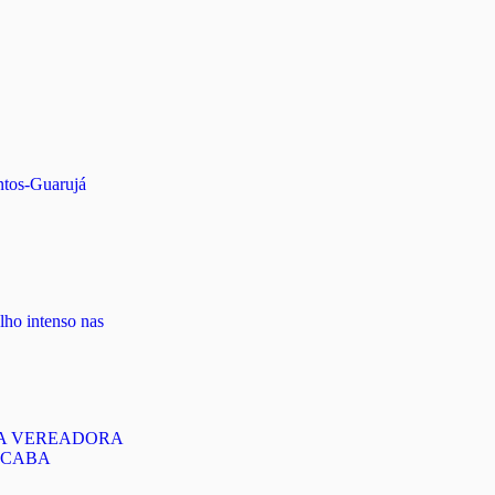
ntos-Guarujá
lho intenso nas
 A VEREADORA
ICABA