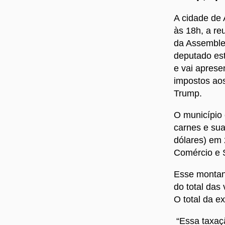
A cidade de 
às 18h, a r
da Assemblei
deputado est
e vai aprese
impostos aos
Trump.
O município 
carnes e su
dólares) em 
Comércio e 
Esse montan
do total das
O total da e
“Essa taxaçã