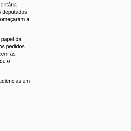
entária
s deputados
 começaram a
 papel da
 os pedidos
ecem às
mou o
audiências em