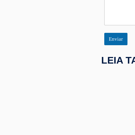
r
i
o
Enviar
LEIA 