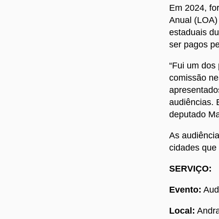
Em 2024, fo
Anual (LOA)
estaduais du
ser pagos p
“Fui um dos 
comissão nes
apresentado
audiências. 
deputado Ma
As audiência
cidades que 
SERVIÇO:
Evento:
Audi
Local:
Andra