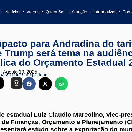
Notícias
Vídeos
Quem Sou
Atuação
Informativos
Cont
pacto para Andradina do tar
e Trump será tema na audiênc
lica do Orçamento Estadual 
F
Agosto 19, 2025
nas Redes
Compartilhe
o estadual Luiz Claudio Marcolino, vice-pre
de Finanças, Orçamento e Planejamento (C
resentará estudo sobre a exportação do mun