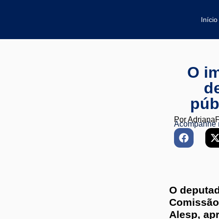
Início
O im
d
púb
Por
Adriana
Acompanhe 
O deputad
Comissão 
Alesp, ap