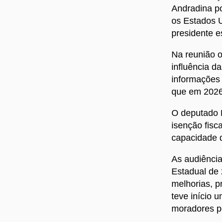
Andradina po
os Estados 
presidente e
Na reunião 
influência d
informações 
que em 2026 
O deputado M
isenção fisc
capacidade d
As audiência
Estadual de
melhorias, p
teve início 
moradores p