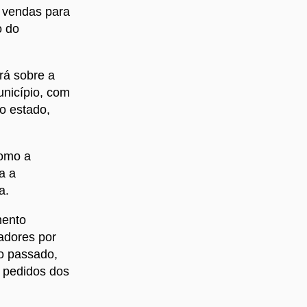
s vendas para
o do
rá sobre a
unicípio, com
o estado,
como a
a a
a.
mento
adores por
no passado,
s pedidos dos