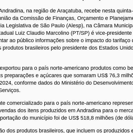
Andradina, na região de Araçatuba, recebe nesta quinta-f
eunião da Comissão de Finanças, Orçamento e Planeja
a Legislativa de São Paulo (Alesp), na Câmara Municip
adual Luiz Claudio Marcolino (PT/SP) é vice-president
ntar ao público informações sobre o impacto do tarifaço
 produtos brasileiros pelo presidente dos Estados Unid
exportou para o país norte-americano produtos como be
as preparações e açúcares que somaram US$ 76,3 milh
2024, conforme dados do Ministério do Desenvolvimento,
Serviços.
te comercializado para o país norte-americano represe
 vendas dos itens produzidos em Andradina para o merca
xportação do município foi de US$ 518,8 milhões (de dól
o dos produtos brasileiros, que incluem os produzidos