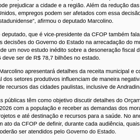
de prejudicar a cidade e a região. Além da redução da
Unidos, empregos podem ser afetados com essa decisã
stadunidense”, afirmou o deputado Marcolino.
o deputado, que é vice-presidente da CFOP também fala
as decisões do Governo do Estado na arrecadação do m
de um novo estudo inédito sobre a desoneração fiscal d
deve ser de R$ 78,7 bilhões no estado.
arcolino apresentará detalhes da receita municipal e 
al dos setores produtivos influenciam de maneira negativ
e recursos das cidades paulistas, inclusive de Andradin
s públicas têm como objetivo discutir detalhes do Orça
 2026 com a população e receber as demandas dos mor
rojetos e até destinação e recursos para a saúde. No a
um ato da CFOP de definir, durante cada audiência, quai
oderão ser atendidos pelo Governo do Estado.