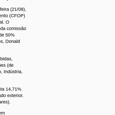
eira (21/08),
mento (CFOP)
al. O
e da comissão
 de 50%
os, Donald
bidas,
ões (de
 Indústria,
nta 14,71%
do exterior.
ares).
 em