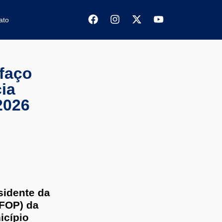
ato
ifaço
ia
2026
sidente da
FOP) da
icípio