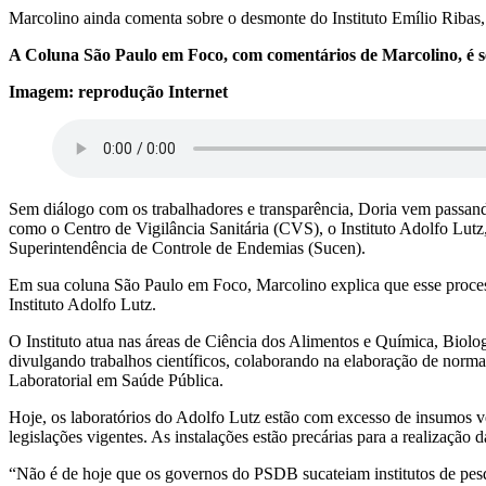
Marcolino ainda comenta sobre o desmonte do Instituto Emílio Ribas, 
A Coluna São Paulo em Foco, com comentários de Marcolino, é se
Imagem: reprodução Internet
Sem diálogo com os trabalhadores e transparência, Doria vem passando
como o Centro de Vigilância Sanitária (CVS), o Instituto Adolfo Lu
Superintendência de Controle de Endemias (Sucen).
Em sua coluna São Paulo em Foco, Marcolino explica que esse process
Instituto Adolfo Lutz.
O Instituto atua nas áreas de Ciência dos Alimentos e Química, Biol
divulgando trabalhos científicos, colaborando na elaboração de norma
Laboratorial em Saúde Pública.
Hoje, os laboratórios do Adolfo Lutz estão com excesso de insumos ve
legislações vigentes. As instalações estão precárias para a realização
“Não é de hoje que os governos do PSDB sucateiam institutos de pesqu