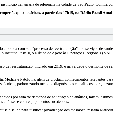
instituição centenária de referência na cidade de São Paulo. Confira c
mpre às quartas-feiras, a partir das 17h15, na Rádio Brasil Atua
 a boiada com seu “processo de reestruturação” nos serviços de saúde 
tz, o Instituto Pasteur, o Núcleo de Apoio às Operações Regionais (N
o de reestruturação, iniciado em 2019, é na verdade o desmonte de se
ogia Médica e Patologia, além de produzir conhecimentos relevantes par
s técnicas, padronizando métodos diagnósticos e analíticos e organizan
ncidos por falta de demanda de solicitação de análises, faltam insumos 
 das análises e com equipamentos sucateados.
isa e saúde para justificar privatização dos mesmos”, ressalta Marcol