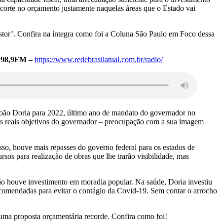
 corte no orçamento justamente naquelas áreas que o Estado vai
stor’. Confira na íntegra como foi a Coluna São Paulo em Foco dessa
l 98,9FM –
https://www.redebrasilatual.com.br/radio/
João Doria para 2022, último ano de mandato do governador no
 os reais objetivos do governador – preocupação com a sua imagem
so, houve mais repasses do governo federal para os estados de
os para realização de obras que lhe trarão visibilidade, mas
ão houve investimento em moradia popular. Na saúde, Doria investiu
ecomendadas para evitar o contágio da Covid-19. Sem contar o arrocho
uma proposta orçamentária recorde. Confira como foi!