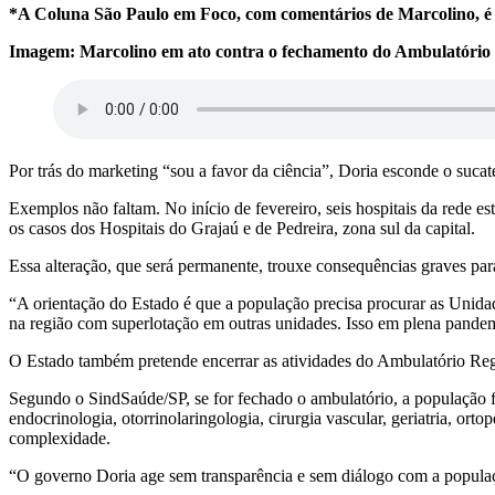
*A Coluna São Paulo em Foco, com comentários de Marcolino, é s
Imagem: Marcolino em ato contra o fechamento do Ambulatório R
Por trás do marketing “sou a favor da ciência”, Doria esconde o suca
Exemplos não faltam. No início de fevereiro, seis hospitais da rede 
os casos dos Hospitais do Grajaú e de Pedreira, zona sul da capital.
Essa alteração, que será permanente, trouxe consequências graves p
“A orientação do Estado é que a população precisa procurar as Unid
na região com superlotação em outras unidades. Isso em plena pande
O Estado também pretende encerrar as atividades do Ambulatório Regi
Segundo o SindSaúde/SP, se for fechado o ambulatório, a população fic
endocrinologia, otorrinolaringologia, cirurgia vascular, geriatria, ort
complexidade.
“O governo Doria age sem transparência e sem diálogo com a populaç