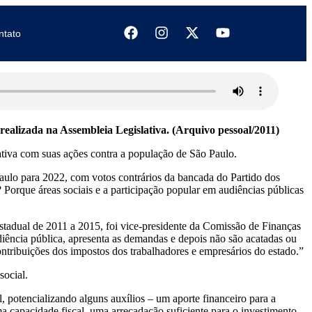
ntato
alizada na Assembleia Legislativa. (Arquivo pessoal/2011)
ativa com suas ações contra a população de São Paulo.
Paulo para 2022, com votos contrários da bancada do Partido dos
Porque áreas sociais e a participação popular em audiências públicas
adual de 2011 a 2015, foi vice-presidente da Comissão de Finanças
iência pública, apresenta as demandas e depois não são acatadas ou
ontribuições dos impostos dos trabalhadores e empresários do estado.”
social.
potencializando alguns auxílios – um aporte financeiro para a
 capacidade fiscal, uma arrecadação suficiente para o investimento