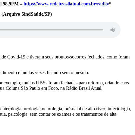
ual 98,9FM –
https://www.redebrasilatual.com.br/radio/
*
19 (Arquivo SindSaúde/SP)
es de Covid-19 e tiveram seus prontos-socorros fechados, como foram
endimento e muitas vezes ficando sem o mesmo.
or exemplo, muitas UBSs foram fechadas para reforma, criando caos
sua Coluna São Paulo em Foco, na Rádio Brasil Atual.
erologia, urologia, neurologia, pré-natal de alto risco, infectologia,
atia, psicologia, sem contar os exames e os tratamentos de alta