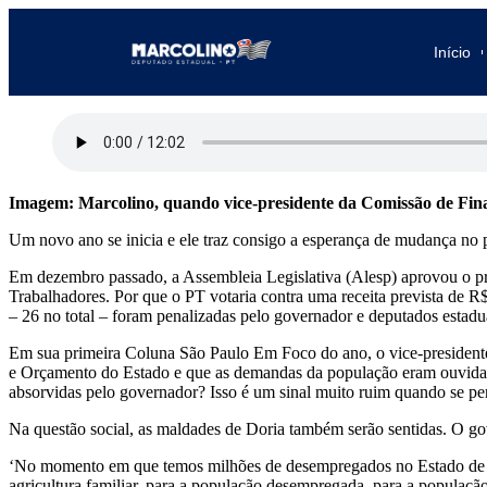
Início
Imagem: Marcolino, quando vice-presidente da Comissão de Finan
Um novo ano se inicia e ele traz consigo a esperança de mudança no 
Em dezembro passado, a Assembleia Legislativa (Alesp) aprovou o proj
Trabalhadores. Por que o PT votaria contra uma receita prevista de R
– 26 no total – foram penalizadas pelo governador e deputados estadu
Em sua primeira Coluna São Paulo Em Foco do ano, o vice-presidente
e Orçamento do Estado e que as demandas da população eram ouvidas e
absorvidas pelo governador? Isso é um sinal muito ruim quando se pens
Na questão social, as maldades de Doria também serão sentidas. O go
‘No momento em que temos milhões de desempregados no Estado de São 
agricultura familiar, para a população desempregada, para a populaç