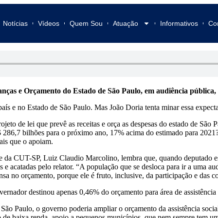
Notícias
Vídeos
Quem Sou
Atuação
Informativos
Co
ças e Orçamento do Estado de São Paulo, em audiência pública, re
país e no Estado de São Paulo. Mas João Doria tenta minar essa expect
eto de lei que prevê as receitas e orça as despesas do estado de São 
$ 286,7 bilhões para o próximo ano, 17% acima do estimado para 2021? 
ais que o apoiam.
 da CUT-SP, Luiz Claudio Marcolino, lembra que, quando deputado est
 acatadas pelo relator. “A população que se desloca para ir a uma aud
a no orçamento, porque ele é fruto, inclusive, da participação e das c
vernador destinou apenas 0,46% do orçamento para área de assistência 
Paulo, o governo poderia ampliar o orçamento da assistência social, 
ão de baixa renda, apoio a pequenos municípios, que nem sempre tem uma