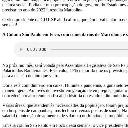
da área social. Podia ter uma preocupação do governo do Estado nessa
precisar no ano de 2022″, ressalta Marcolino.
O vice-presidente da CUT-SP ainda afirma que Doria vai tentar masca
semana!
A Coluna São Paulo em Foco, com comentários de Marcolino, é se
No próximo mês, será votada pela Assembleia Legislativa de São Pau
Palácio dos Bandeirantes. Este valor, 17% maior do que os previstos
para a eleição do ano que vem.
Doria está com dinheiro em caixa. Durante a pandemia, alguns setore
maneira geral. Ao invés de investir em geração de empregos, ajudar o
concederá a maior renúncia fiscal da história do estado e diminuirá in
Várias áreas, que atendem às necessidades da população, foram preju
em hospitais de campanhas, mas fechou diversos postos de saúde, Na 
salarial (contenção de aumentos de salários) no funcionalismo público
Em sua coluna São Paulo em Foco dessa semana, o vice-presidente da