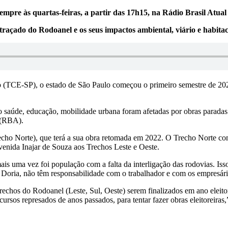
mpre às quartas-feiras, a partir das 17h15, na Rádio Brasil Atua
açado do Rodoanel e os seus impactos ambiental, viário e habitac
(TCE-SP), o estado de São Paulo começou o primeiro semestre de 2021
o saúde, educação, mobilidade urbana foram afetadas por obras paradas 
 (RBA).
o Norte), que terá a sua obra retomada em 2022. O Trecho Norte começ
venida Inajar de Souza aos Trechos Leste e Oeste.
is uma vez foi população com a falta da interligação das rodovias. Iss
Doria, não têm responsabilidade com o trabalhador e com os empresár
trechos do Rodoanel (Leste, Sul, Oeste) serem finalizados em ano eleito
ursos represados de anos passados, para tentar fazer obras eleitoreiras,