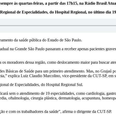
empre às quartas-feiras, a partir das 17h15, na Rádio Brasil At
egional de Especialidades, do Hospital Regional, no último dia 
teamento da saúde pública do Estado de São Paulo.
estadual na Grande São Paulo passaram a receber apenas pacientes grav
ara os moradores dessa região, como deslocamento maior para buscar at
ades Básicas de Saúde para um primeiro atendimento. Mas, no Grajaú p
mia,” explica Luiz Claudio Marcolino, vice-presidente da CUT-SP, em 
onal de Especialidades, do Hospital Regional Sul.
ará sem o atendimento de 19 especialidades, como cardiologia, gastroent
opedia, oftalmologia, cirurgia plástica, dermatologia, acupuntura, homeop
ão e com os trabalhadores da saúde”, afirma o dirigente da CUT-SP.