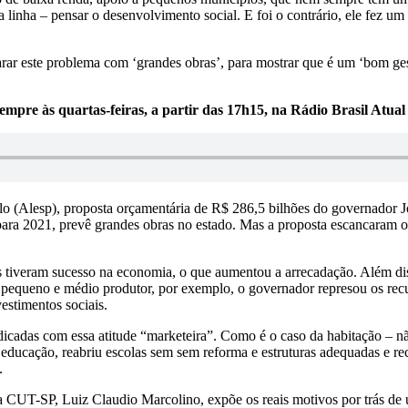
 linha – pensar o desenvolvimento social. E foi o contrário, ele fez um
rar este problema com ‘grandes obras’, para mostrar que é um ‘bom ge
mpre às quartas-feiras, a partir das 17h15, na Rádio Brasil Atua
lo (Alesp), proposta orçamentária de R$ 286,5 bilhões do governador 
 para 2021, prevê grandes obras no estado. Mas a proposta escancaram
s tiveram sucesso na economia, o que aumentou a arrecadação. Além dis
 pequeno e médio produtor, por exemplo, o governador represou os recurs
vestimentos sociais.
dicadas com essa atitude “marketeira”. Como é o caso da habitação – n
educação, reabriu escolas sem sem reforma e estruturas adequadas e r
.
 CUT-SP, Luiz Claudio Marcolino, expõe os reais motivos por trás de 