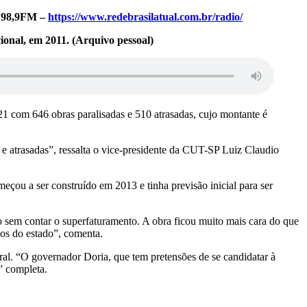
l 98,9FM –
https://www.redebrasilatual.com.br/radio/
ional, em 2011. (Arquivo pessoal)
 com 646 obras paralisadas e 510 atrasadas, cujo montante é
e atrasadas”, ressalta o vice-presidente da CUT-SP Luiz Claudio
ou a ser construído em 2013 e tinha previsão inicial para ser
o sem contar o superfaturamento. A obra ficou muito mais cara do que
ios do estado”, comenta.
ral. “O governador Doria, que tem pretensões de se candidatar à
” completa.