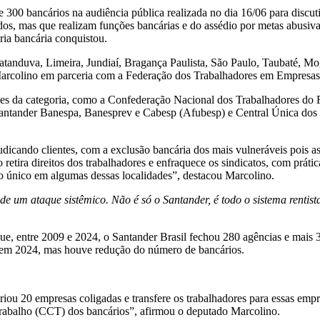
00 bancários na audiência pública realizada no dia 16/06 para discuti
ados, mas que realizam funções bancárias e do assédio por metas abusiva
ria bancária conquistou.
Catanduva, Limeira, Jundiaí, Bragança Paulista, São Paulo, Taubaté, 
Marcolino em parceria com a Federação dos Trabalhadores em Empresas 
ções da categoria, como a Confederação Nacional dos Trabalhadores d
Santander Banespa, Banesprev e Cabesp (Afubesp) e Central Única do
udicando clientes, com a exclusão bancária dos mais vulneráveis pois as
 retira direitos dos trabalhadores e enfraquece os sindicatos, com prát
o único em algumas dessas localidades”, destacou Marcolino.
e um ataque sistêmico. Não é só o Santander, é todo o sistema rentis
e, entre 2009 e 2024, o Santander Brasil fechou 280 agências e mais 
em 2024, mas houve redução do número de bancários.
criou 20 empresas coligadas e transfere os trabalhadores para essas empr
Trabalho (CCT) dos bancários”, afirmou o deputado Marcolino.