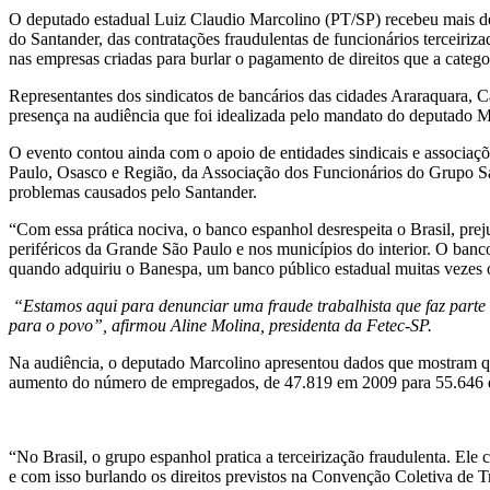
O deputado estadual Luiz Claudio Marcolino (PT/SP) recebeu mais de 3
do Santander, das contratações fraudulentas de funcionários terceiriz
nas empresas criadas para burlar o pagamento de direitos que a catego
Representantes dos sindicatos de bancários das cidades Araraquara, 
presença na audiência que foi idealizada pelo mandato do deputado 
O evento contou ainda com o apoio de entidades sindicais e associa
Paulo, Osasco e Região, da Associação dos Funcionários do Grupo 
problemas causados pelo Santander.
“Com essa prática nociva, o banco espanhol desrespeita o Brasil, prej
periféricos da Grande São Paulo e nos municípios do interior. O banco
quando adquiriu o Banespa, um banco público estadual muitas vezes 
“Estamos aqui para denunciar uma fraude trabalhista que faz parte d
para o povo”, afirmou Aline Molina, presidenta da Fetec-SP.
Na audiência, o deputado Marcolino apresentou dados que mostram qu
aumento do número de empregados, de 47.819 em 2009 para 55.646 
“No Brasil, o grupo espanhol pratica a terceirização fraudulenta. Ele 
e com isso burlando os direitos previstos na Convenção Coletiva de 