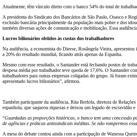
Atualmente, têm vínculo direto com o banco 54% do total de trabalhado
A presidenta do Sindicato dos Bancários de São Paulo, Osasco e Regiã
exclusão bancária principalmente da população mais pobre e dos idos
também diversas ações de comunicação e mobilização. Essa audiência é
Lucros bilionários obtidos às custas dos trabalhadores
Na audiência, a economista do Dieese, Rosângela Vieira, apresentou i
a 20% do resultado mundial, ficando atrás apenas da Espanha.
Mesmo com esse resultado, o Santander está fechando postos de tra
despesa média por trabalhador teve queda de 17,6%. O Santander conse
trabalhadores para outras empresas coligadas do grupo. Já foram extin
apresentado lucros bilionários”, afirmou.
Também participante da audiência, Rita Berlofa, diretora de Relações
espanhola, que saqueou riquezas e deixou um legado de escravidão e
“
Guardadas as proporções históricas, o banco tem uma concessão púb
de agências e práticas antissindicais inéditas. Se não rompermos es
A mesa do debate contou ainda com a participação de Wanessa Quei