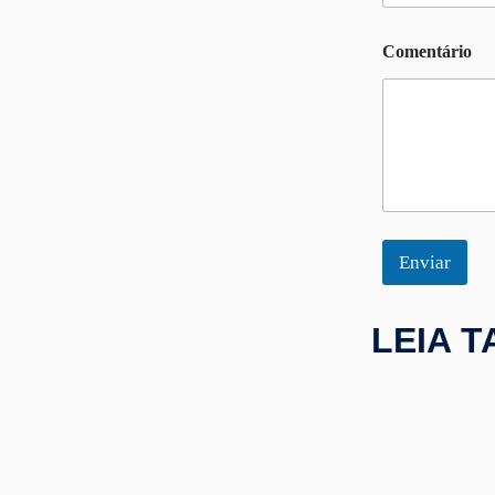
o
N
o
Comentário
m
e
Enviar
LEIA 