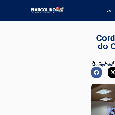
Início
Cord
do O
Por
Adriana
Acompanhe 