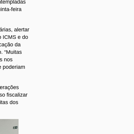
ontempladas
nta-feira
ias, alertar
do ICMS e do
icação da
. “Muitas
os nos
e poderiam
nerações
o fiscalizar
itas dos