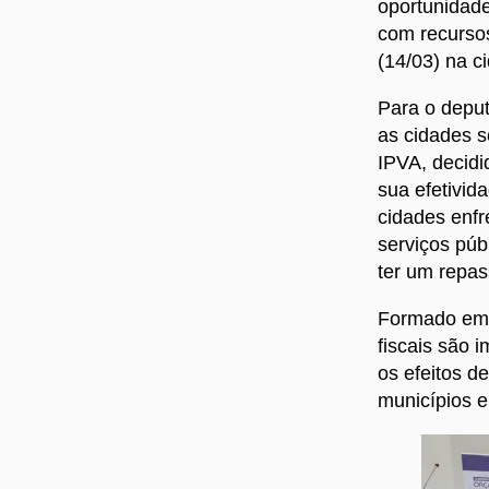
oportunidade
com recursos
(14/03) na c
Para o deput
as cidades s
IPVA, decidi
sua efetivid
cidades enfr
serviços pú
ter um repas
Formado em 
fiscais são 
os efeitos d
municípios e