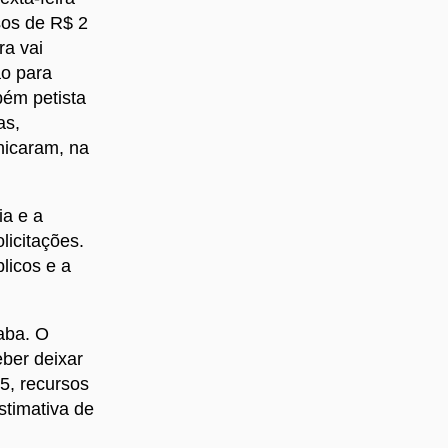
rsos de R$ 2
ra vai
ão para
bém petista
as,
nicaram, na
ia e a
licitações.
licos e a
caba. O
ber deixar
5, recursos
stimativa de