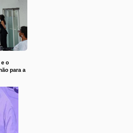
 e o
hão para a