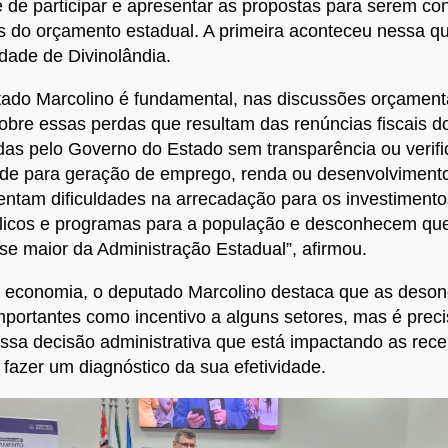
 de participar e apresentar as propostas para serem c
 do orçamento estadual. A primeira aconteceu nessa qui
idade de Divinolândia.
ado Marcolino é fundamental, nas discussões orçamentár
obre essas perdas que resultam das renúncias fiscais 
das pelo Governo do Estado sem transparência ou verif
ade para geração de emprego, renda ou desenvolvimento
entam dificuldades na arrecadação para os investiment
blicos e programas para a população e desconhecem qu
se maior da Administração Estadual”, afirmou.
economia, o deputado Marcolino destaca que as deso
importantes como incentivo a alguns setores, mas é precis
essa decisão administrativa que está impactando as rece
 fazer um diagnóstico da sua efetividade.