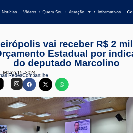
Notícias
Vídeos
Quem Sou
Atuação
Informativos
Co
eirópolis vai receber R$ 2 mi
rçamento Estadual por indi
do deputado Marcolino
F
Março 15, 2024
nas Redes
Compartilhe