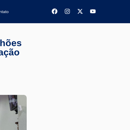
ntato
lhões
cação