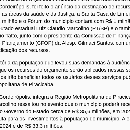
Cordeirópolis, foi feito o anúncio da destinação de recu
 as áreas da saúde e da Justiça. a Santa Casa de Limei
 milhão e o Fórum do município contará com R$ 1 milh
utado estadual Luiz Claudio Marcolino (PT/SP) e o tam
o Tatto, junto com o presidente da Comissão de Finanç
 Planejamento (CFOP) da Alesp, Gilmaci Santos, comu
ndicação dos recursos.
tória da população que levou suas demandas à audiênc
que os recursos do orçamento serão aplicados nessas so
os irão beneficiar todos os usuários desses serviços púb
politana de Piracicaba.
Cordeirópolis, integra a Região Metropolitana de Piraci
colino ressaltou no evento que o município poderá rece
do Governo do Estado cerca de R$ 35,6 milhões, em 202
lta para os investimentos à população do município. A e
 2024 é de R$ 33,3 milhões.