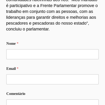
é participativo e a Frente Parlamentar promove o
trabalho em conjunto com as pessoas, com as
lideranças para garantir direitos e melhorias aos
pescadores e pescadoras do nosso estado”,
concluiu o parlamentar.
*
Nome
*
E
m
a
i
l
*
Email
*
Comentário