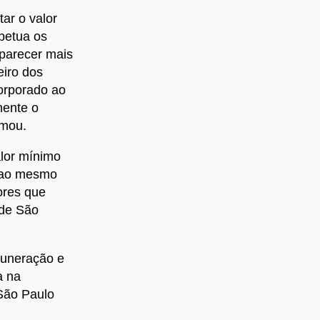
ar o valor
rpetua os
 parecer mais
eiro dos
corporado ao
nente o
rmou.
alor mínimo
, ao mesmo
ores que
 de São
muneração e
a na
São Paulo