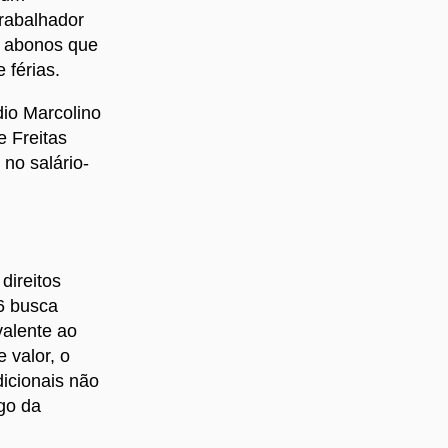
trabalhador
e abonos que
 férias.
dio Marcolino
e Freitas
 no salário-
direitos
26 busca
valente ao
 valor, o
dicionais não
go da