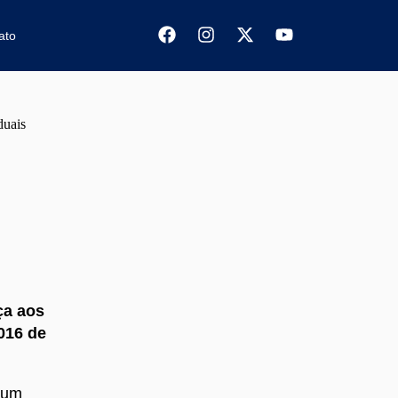
ato
duais
ça aos
016 de
 um