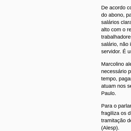
De acordo co
do abono, pa
salários cla
alto com o r
trabalhadore
salário, não
servidor. É 
Marcolino al
necessário p
tempo, pagar
atuam nos s
Paulo.
Para o parla
fragiliza os
tramitação d
(Alesp).