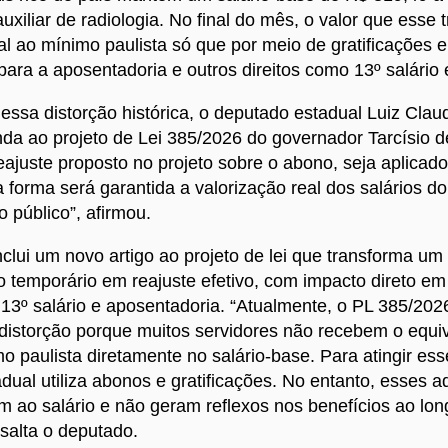
auxiliar de radiologia. No final do mês, o valor que esse 
al ao mínimo paulista só que por meio de gratificações 
ara a aposentadoria e outros direitos como 13º salário e
r essa distorção histórica, o deputado estadual Luiz Clau
a ao projeto de Lei 385/2026 do governador Tarcísio d
eajuste proposto no projeto sobre o abono, seja aplicado
 forma será garantida a valorização real dos salários do
o público”, afirmou.
nclui um novo artigo ao projeto de lei que transforma um
temporário em reajuste efetivo, com impacto direto em 
 13º salário e aposentadoria. “Atualmente, o PL 385/20
 distorção porque muitos servidores não recebem o equi
mo paulista diretamente no salário-base. Para atingir esse
dual utiliza abonos e gratificações. No entanto, esses a
m ao salário e não geram reflexos nos benefícios ao lon
ssalta o deputado.