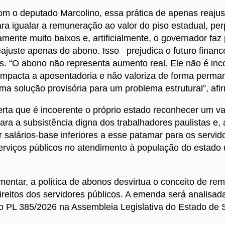
m o deputado Marcolino, essa prática de apenas reajust
ra igualar a remuneração ao valor do piso estadual, pe
ramente muito baixos e, artificialmente, o governador faz
eajuste apenas do abono. Isso prejudica o futuro financ
s. “O abono não representa aumento real. Ele não é in
 impacta a aposentadoria e não valoriza de forma perma
uma solução provisória para um problema estrutural”, afi
erta que é incoerente o próprio estado reconhecer um v
ara a subsistência digna dos trabalhadores paulistas e
 salários-base inferiores a esse patamar para os servid
erviços públicos no atendimento à população do estado
mentar, a política de abonos desvirtua o conceito de re
 direitos dos servidores públicos. A emenda será analisad
o PL 385/2026 na Assembleia Legislativa do Estado de 