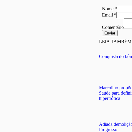
Nome
*
Nome
Email
*
Comentário
Email
Comentário
Enviar
LEIA TAMBÉM
Conquista do bônu
Marcolino propõe
Saúde para defini
hipertrófica
Adiada demoliçã
Progresso