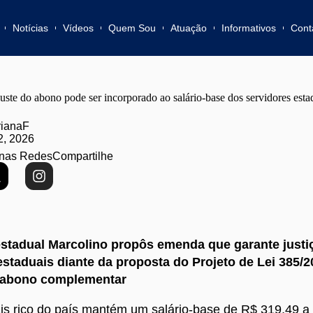
Notícias
Vídeos
Quem Sou
Atuação
Informativos
Cont
uste do abono pode ser incorporado ao salário-base dos servidores esta
ianaF
2, 2026
nas Redes
Compartilhe
stadual Marcolino propôs emenda que garante justi
estaduais diante da proposta do Projeto de Lei 385/2
o abono complementar
is rico do país mantém um salário-base de R$ 319,49 a