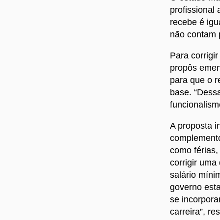
profissional 
recebe é igu
não contam p
Para corrigi
propôs emend
para que o r
base. “Dessa
funcionalism
A proposta i
complemento 
como férias,
corrigir uma
salário míni
governo esta
se incorpora
carreira”, re