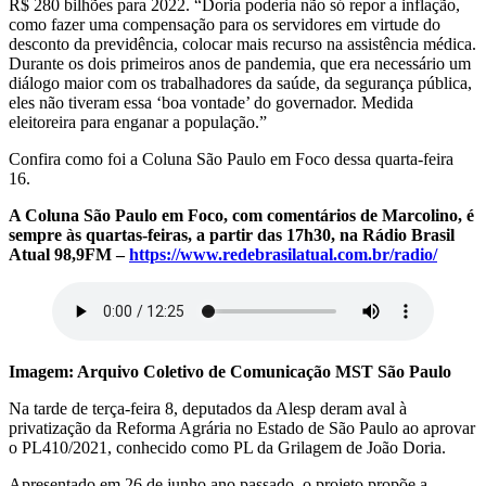
R$ 280 bilhões para 2022. “Doria poderia não só repor a inflação,
como fazer uma compensação para os servidores em virtude do
desconto da previdência, colocar mais recurso na assistência médica.
Durante os dois primeiros anos de pandemia, que era necessário um
diálogo maior com os trabalhadores da saúde, da segurança pública,
eles não tiveram essa ‘boa vontade’ do governador. Medida
eleitoreira para enganar a população.”
Confira como foi a Coluna São Paulo em Foco dessa quarta-feira
16.
A Coluna São Paulo em Foco, com comentários de Marcolino, é
sempre às quartas-feiras, a partir das 17h30, na Rádio Brasil
Atual 98,9FM –
https://www.redebrasilatual.com.br/radio/
Imagem: Arquivo Coletivo de Comunicação MST São Paulo
Na tarde de terça-feira 8, deputados da Alesp deram aval à
privatização da Reforma Agrária no Estado de São Paulo ao aprovar
o PL410/2021, conhecido como PL da Grilagem de João Doria.
Apresentado em 26 de junho ano passado, o projeto propõe a