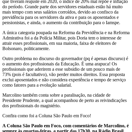
que tiveram reajuste em 2020, o índice de 20% mal repõe e inflação
do período. Grande parte dos servidores estaduais estão há muito
mais tempo com seus salários corroídos, devido ao confisco da
previdência para os servidores da ativa e para os aposentados e
pensionistas, e ainda, o aumento da contribuição para o Iamspe.
A única categoria poupada na Reforma da Previdência e na Reforma
Admirativa foi a da Polícia Militar, pois Doria tem o interesse de
atrair esses profissionais, em sua maioria, faixa de eleitores de
Bolsonaro, politicamente.
Outro problema no discurso do governador (pq é apenas discurso) é
o aumento dos profissionais da Educação. É uma arapuca! Os
profissionais que aderirem a esse subsidio de um pouco mais de
73% (pois é facultativo), vão perder muitos direitos. Essa proposta
exclui aposentados e não considera experiência e tempo de serviço
como fatores para a evolução salarial.
Marcolino também conta sobre a paralisação, na cidade de
Presidente Prudente, a qual acompanhou de perto as reivindicações
dos profissionais do magistério.
Confira como foi a Coluna São Paulo em Foco!
A Coluna São Paulo em Foco, com comentários de Marcolino, é
sempre às quartas-feiras, a partir das 17h30, na Rádio Brasil