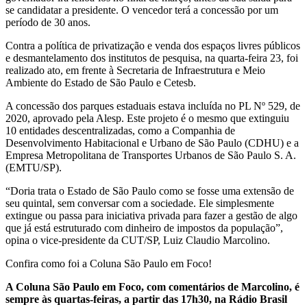
se candidatar a presidente. O vencedor terá a concessão por um
período de 30 anos.
Contra a política de privatização e venda dos espaços livres públicos
e desmantelamento dos institutos de pesquisa, na quarta-feira 23, foi
realizado ato, em frente à Secretaria de Infraestrutura e Meio
Ambiente do Estado de São Paulo e Cetesb.
A concessão dos parques estaduais estava incluída no PL Nº 529, de
2020, aprovado pela Alesp. Este projeto é o mesmo que extinguiu
10 entidades descentralizadas, como a Companhia de
Desenvolvimento Habitacional e Urbano de São Paulo (CDHU) e a
Empresa Metropolitana de Transportes Urbanos de São Paulo S. A.
(EMTU/SP).
“Doria trata o Estado de São Paulo como se fosse uma extensão de
seu quintal, sem conversar com a sociedade. Ele simplesmente
extingue ou passa para iniciativa privada para fazer a gestão de algo
que já está estruturado com dinheiro de impostos da população”,
opina o vice-presidente da CUT/SP, Luiz Claudio Marcolino.
Confira como foi a Coluna São Paulo em Foco!
A Coluna São Paulo em Foco, com comentários de Marcolino, é
sempre às quartas-feiras, a partir das 17h30, na Rádio Brasil