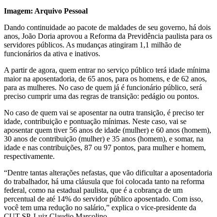
Imagem: Arquivo Pessoal
Dando continuidade ao pacote de maldades de seu governo, há dois
anos, João Doria aprovou a Reforma da Previdência paulista para os
servidores públicos. As mudanças atingiram 1,1 milhão de
funcionários da ativa e inativos.
A partir de agora, quem entrar no serviço público terá idade mínima
maior na aposentadoria, de 65 anos, para os homens, e de 62 anos,
para as mulheres. No caso de quem já é funcionário público, será
preciso cumprir uma das regras de transição: pedágio ou pontos.
No caso de quem vai se aposentar na outra transição, é preciso ter
idade, contribuição e pontuação mínimas. Neste caso, vai se
aposentar quem tiver 56 anos de idade (mulher) e 60 anos (homem),
30 anos de contribuição (mulher) e 35 anos (homem), e somar, na
idade e nas contribuições, 87 ou 97 pontos, para mulher e homem,
respectivamente.
“Dentre tantas alterações nefastas, que vão dificultar a aposentadoria
do trabalhador, há uma cláusula que foi colocada tanto na reforma
federal, como na estadual paulista, que é a cobrança de um
percentual de até 14% do servidor público aposentado. Com isso,
você tem uma redução no salário,” explica o vice-presidente da
CUT-SP, Luiz Claudio Marcolino.