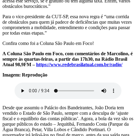
acessa este serviço, se é gratuito ou tem alguma taxa. Enfim, vários
obstáculos burocráticos.”
Para o vice-presidente da CUT-SP, essa nova regra é “uma corrida
de obstáculos para quem já padece de deficiências que muitas vezes
comprometem a mobilidade, entendimento e condições para passar
por todas estas etapas.”
Confira como foi a Coluna São Paulo em Foco!
A Coluna São Paulo em Foco, com comentários de Marcolino, é
sempre às quartas-feiras, a partir das 17h30, na Rádio Brasil
Atual 98,9FM –
https://www.redebrasilatual.com.br/radio/
Imagem: Reprodução
Desde que assumiu o Palácio dos Bandeirantes, João Doria tem
vendido o Estado de São Paulo, sempre com a desculpa de ‘ajuste
fiscal e o equilíbrio das contas públicas’. Agora, a bola da vez são os
parque públicos do estado – Jequitibá, Fernando Costa (Parque da
Água Branca), Petar, Villa Lobos e Cândido Portinari. O
governador irá leiloá-los no final de março, antes da sua saída para