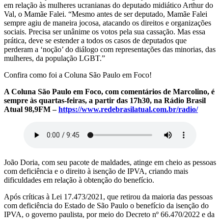
em relação às mulheres ucranianas do deputado midiático Arthur do
Val, o Mamãe Falei. “Mesmo antes de ser deputado, Mamãe Falei
sempre agiu de maneira jocosa, atacando os direitos e organizações
sociais. Precisa ser unânime os votos pela sua cassação. Mas essa
prática, deve se estender a todos os casos de deputados que
perderam a ‘noção’ do diálogo com representações das minorias, das
mulheres, da população LGBT.”
Confira como foi a Coluna São Paulo em Foco!
A Coluna São Paulo em Foco, com comentários de Marcolino, é
sempre às quartas-feiras, a partir das 17h30, na Rádio Brasil
Atual 98,9FM –
https://www.redebrasilatual.com.br/radio/
João Doria, com seu pacote de maldades, atinge em cheio as pessoas
com deficiência e o direito à isenção de IPVA, criando mais
dificuldades em relação à obtenção do benefício.
Após críticas à Lei 17.473/2021, que retirou da maioria das pessoas
com deficiência do Estado de São Paulo o benefício da isenção do
IPVA, o governo paulista, por meio do Decreto nº 66.470/2022 e da