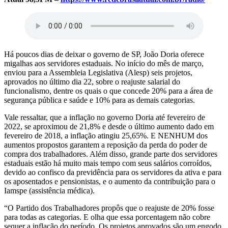
Há poucos dias de deixar o governo de SP, João Doria oferece
migalhas aos servidores estaduais. No início do mês de março,
enviou para a Assembleia Legislativa (Alesp) seis projetos,
aprovados no último dia 22, sobre o reajuste salarial do
funcionalismo, dentre os quais o que concede 20% para a área de
segurança pública e saúde e 10% para as demais categorias.
Vale ressaltar, que a inflação no governo Doria até fevereiro de
2022, se aproximou de 21,8% e desde o último aumento dado em
fevereiro de 2018, a inflação atingiu 25,65%. E NENHUM dos
aumentos propostos garantem a reposição da perda do poder de
compra dos trabalhadores. Além disso, grande parte dos servidores
estaduais estão há muito mais tempo com seus salários corroídos,
devido ao confisco da previdência para os servidores da ativa e para
os aposentados e pensionistas, e o aumento da contribuição para o
Iamspe (assistência médica).
“O Partido dos Trabalhadores propôs que o reajuste de 20% fosse
para todas as categorias. E olha que essa porcentagem não cobre
sequer a inflação do período. Os projetos aprovados são um engodo