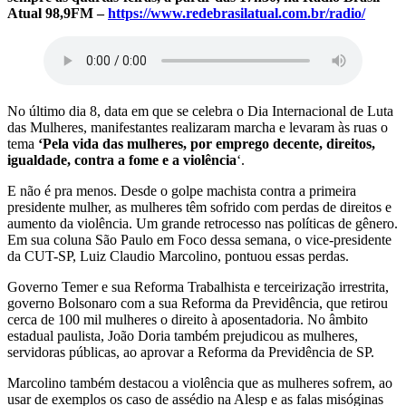
Atual 98,9FM –
https://www.redebrasilatual.com.br/radio/
No último dia 8, data em que se celebra o Dia Internacional de Luta
das Mulheres, manifestantes realizaram marcha e levaram às ruas o
tema
‘Pela vida das mulheres, por emprego decente, direitos,
igualdade, contra a fome e a violência
‘.
E não é pra menos. Desde o golpe machista contra a primeira
presidente mulher, as mulheres têm sofrido com perdas de direitos e
aumento da violência. Um grande retrocesso nas políticas de gênero.
Em sua coluna São Paulo em Foco dessa semana, o vice-presidente
da CUT-SP, Luiz Claudio Marcolino, pontuou essas perdas.
Governo Temer e sua Reforma Trabalhista e terceirização irrestrita,
governo Bolsonaro com a sua Reforma da Previdência, que retirou
cerca de 100 mil mulheres o direito à aposentadoria. No âmbito
estadual paulista, João Doria também prejudicou as mulheres,
servidoras públicas, ao aprovar a Reforma da Previdência de SP.
Marcolino também destacou a violência que as mulheres sofrem, ao
usar de exemplos os caso de assédio na Alesp e as falas misóginas