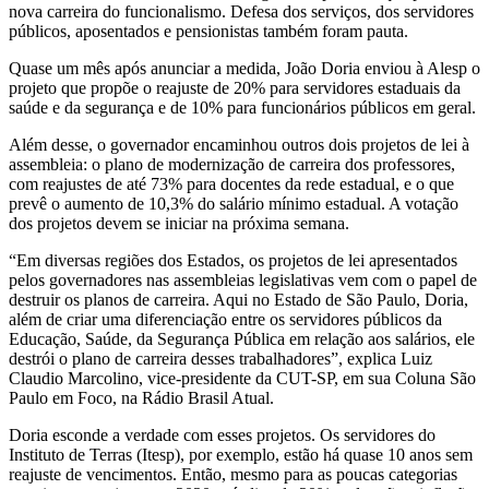
nova carreira do funcionalismo. Defesa dos serviços, dos servidores
públicos, aposentados e pensionistas também foram pauta.
Quase um mês após anunciar a medida, João Doria enviou à Alesp o
projeto que propõe o reajuste de 20% para servidores estaduais da
saúde e da segurança e de 10% para funcionários públicos em geral.
Além desse, o governador encaminhou outros dois projetos de lei à
assembleia: o plano de modernização de carreira dos professores,
com reajustes de até 73% para docentes da rede estadual, e o que
prevê o aumento de 10,3% do salário mínimo estadual. A votação
dos projetos devem se iniciar na próxima semana.
“Em diversas regiões dos Estados, os projetos de lei apresentados
pelos governadores nas assembleias legislativas vem com o papel de
destruir os planos de carreira. Aqui no Estado de São Paulo, Doria,
além de criar uma diferenciação entre os servidores públicos da
Educação, Saúde, da Segurança Pública em relação aos salários, ele
destrói o plano de carreira desses trabalhadores”, explica Luiz
Claudio Marcolino, vice-presidente da CUT-SP, em sua Coluna São
Paulo em Foco, na Rádio Brasil Atual.
Doria esconde a verdade com esses projetos. Os servidores do
Instituto de Terras (Itesp), por exemplo, estão há quase 10 anos sem
reajuste de vencimentos. Então, mesmo para as poucas categorias