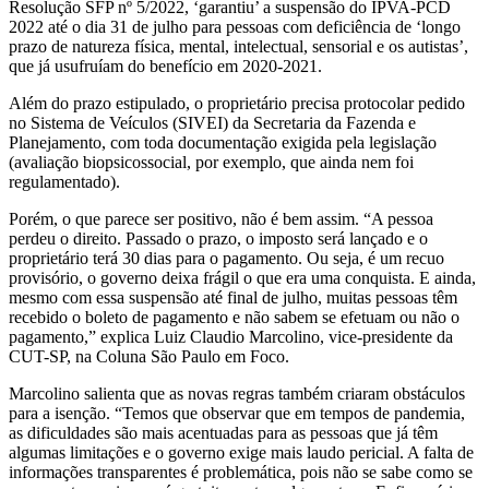
Resolução SFP nº 5/2022, ‘garantiu’ a suspensão do IPVA-PCD
2022 até o dia 31 de julho para pessoas com deficiência de ‘longo
prazo de natureza física, mental, intelectual, sensorial e os autistas’,
que já usufruíam do benefício em 2020-2021.
Além do prazo estipulado, o proprietário precisa protocolar pedido
no Sistema de Veículos (SIVEI) da Secretaria da Fazenda e
Planejamento, com toda documentação exigida pela legislação
(avaliação biopsicossocial, por exemplo, que ainda nem foi
regulamentado).
Porém, o que parece ser positivo, não é bem assim. “A pessoa
perdeu o direito. Passado o prazo, o imposto será lançado e o
proprietário terá 30 dias para o pagamento. Ou seja, é um recuo
provisório, o governo deixa frágil o que era uma conquista. E ainda,
mesmo com essa suspensão até final de julho, muitas pessoas têm
recebido o boleto de pagamento e não sabem se efetuam ou não o
pagamento,” explica Luiz Claudio Marcolino, vice-presidente da
CUT-SP, na Coluna São Paulo em Foco.
Marcolino salienta que as novas regras também criaram obstáculos
para a isenção. “Temos que observar que em tempos de pandemia,
as dificuldades são mais acentuadas para as pessoas que já têm
algumas limitações e o governo exige mais laudo pericial. A falta de
informações transparentes é problemática, pois não se sabe como se