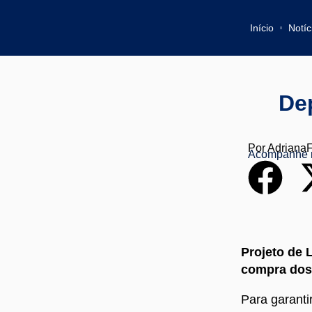
Início
Notíc
De
Por
Adriana
Acompanhe 
Projeto de 
compra dos 
Para garanti