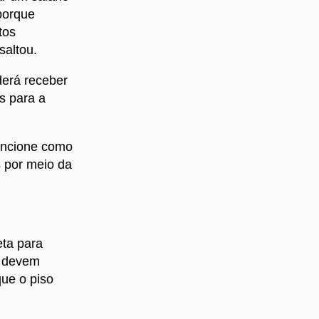
porque
tos
saltou.
erá receber
s para a
funcione como
s por meio da
eta para
e devem
ue o piso