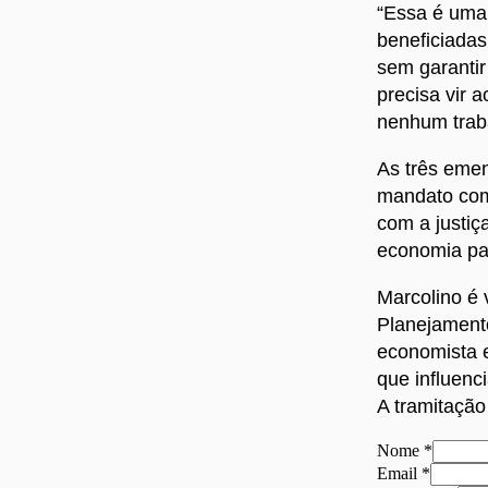
“Essa é uma 
beneficiadas
sem garantir
precisa vir 
nenhum traba
As três emen
mandato com 
com a justiç
economia pa
Marcolino é
Planejamento
economista e
que influen
A tramitação
Nome
*
Email
Email
*