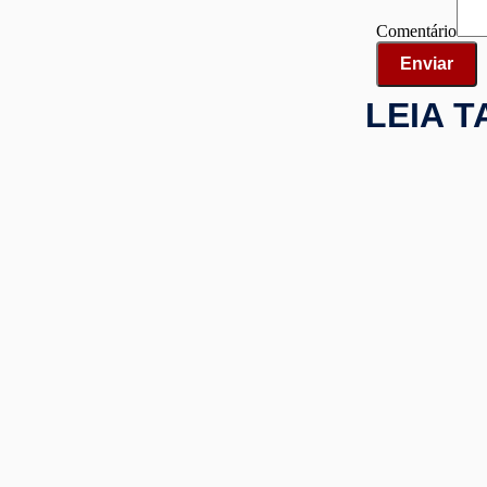
Comentário
Nome
Comentário
Enviar
LEIA 