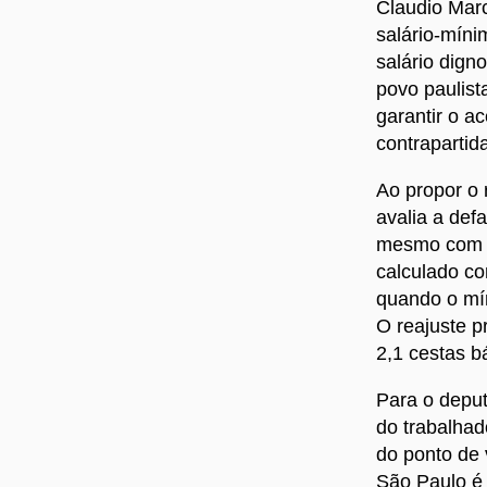
Claudio Marc
salário-míni
salário dign
povo paulist
garantir o a
contrapartid
Ao propor o 
avalia a def
mesmo com os
calculado c
quando o mín
O reajuste p
2,1 cestas b
Para o depu
do trabalhad
do ponto de 
São Paulo é 