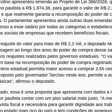
olino apresentou emenda ao Projeto de Lei 386/2026, 
mo paulista a R$ 1.874,36, para garantir o valor de R$ 
o e que realmente garanta a recomposição do poder de 
a. O parlamentar apresentou ainda outras duas emenda
cesso a esse salário por todas as categorias e estabelec
as sociais de empresas que recebem benefícios fiscais.
reajuste do valor para mais de R$ 2,2 mil, o deputado M
asagem ao longo dos anos do poder de compra desse sal
 reajustes realizados pelos governos estaduais. “O val
om base na recomposição do poder de compra registrad
imo estadual permitia maior acesso a comprar 2,55 ces
roposto pelo governador Tarcísio neste ano, permite a a
ásicas”, afirmou o deputado.
tado, essa é uma proposta que apresenta com dados a 
or paulista contar com um piso salarial mais justo. “A me
vista fiscal e necessária para garantir dignidade aos tra
o estado mais rico do país e tem condições de assegura