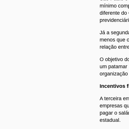
mínimo compa
diferente do
previdenciár
Já a segund
menos que o 
relação entr
O objetivo d
um patamar m
organização 
Incentivos 
A terceira e
empresas qu
pagar o salá
estadual.