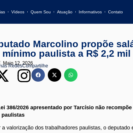
ias
Vídeos
Quem Sou
Atuação
Informativos
Contato
putado Marcolino propõe salá
mínimo paulista a R$ 2,2 mil
F
Maio 12, 2026
nas Redes
Compartilhe
Lei 386/2026 apresentado por Tarcísio não recompõe
paulistas
r a valorização dos trabalhadores paulistas, o deputado 