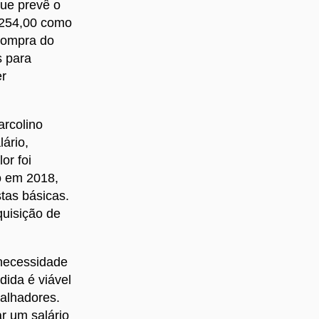
que prevê o
2.254,00 como
compra do
s para
er
arcolino
ário,
or foi
o em 2018,
tas básicas.
quisição de
necessidade
dida é viável
balhadores.
r um salário