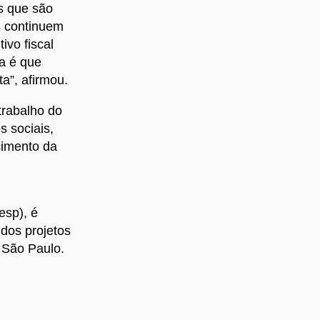
s que são
s continuem
ivo fiscal
da é que
a”, afirmou.
trabalho do
 sociais,
cimento da
esp), é
dos projetos
 São Paulo.